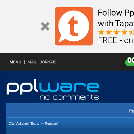
Follow P
with Tapa
FREE - on
MENU
MAIL
JORNAIS
Pp
Olá, Visitante! (
Entrar
—
Registar
)