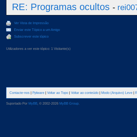
RE: Programas ocultos
-
rei00
Ver Vista de Impressão
Enviar este Tópico a um Amigo
Subscrever este tópico
Utilizadores a ver este tópico: 1 Visitante(s)
Contacte-nos
|
Pplware
|
Voltar ao Topo
|
Voltar ao conteúdo
|
Modo (Arquivo) Leve
|
R
Suportado Por
MyBB
, © 2002-2026
MyBB Group
.