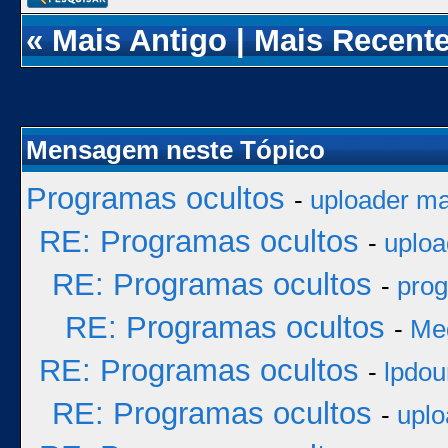
«
Mais Antigo
|
Mais Recent
Mensagem neste Tópico
Programas ocultos
-
uploader ma
RE: Programas ocultos
-
uploa
RE: Programas ocultos
-
prog
RE: Programas ocultos
-
Me
RE: Programas ocultos
-
lpdou
RE: Programas ocultos
-
uplo