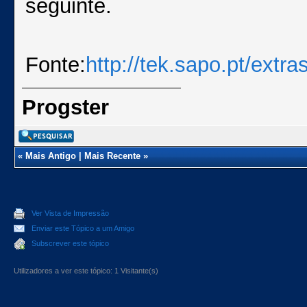
seguinte.
Fonte:
http://tek.sapo.pt/extr
Progster
«
Mais Antigo
|
Mais Recente
»
Ver Vista de Impressão
Enviar este Tópico a um Amigo
Subscrever este tópico
Utilizadores a ver este tópico: 1 Visitante(s)