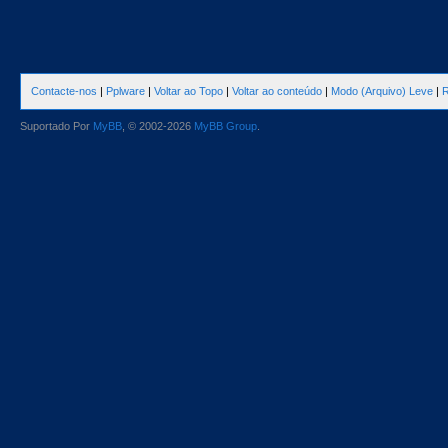
Contacte-nos
|
Pplware
|
Voltar ao Topo
|
Voltar ao conteúdo
|
Modo (Arquivo) Leve
|
R
Suportado Por
MyBB
, © 2002-2026
MyBB Group
.