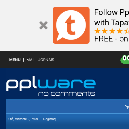
Follow P
with Tapa
FREE - on
MENU
MAIL
JORNAIS
Pp
Olá, Visitante! (
Entrar
—
Registar
)