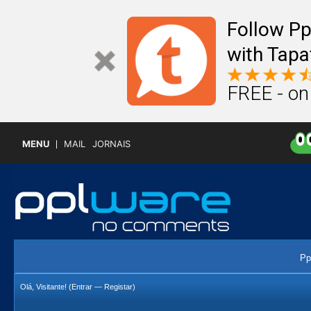
Follow P
with Tapa
FREE - on
MENU
MAIL
JORNAIS
Pp
Olá, Visitante! (
Entrar
—
Registar
)