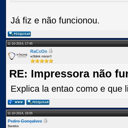
Já fiz e não funcionou.
11-10-2014, 17:45
RaCcOn
w3blink mister!!
RE: Impressora não fu
Explica la entao como e que l
11-10-2014, 18:05
Pedro Gonçalves
Banidos