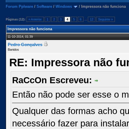
Forum Pplware
/
Software
/
Windows
/
Impressora não funciona
Páginas (12):
« Anterior
1
2
3
4
5
6
...
12
Seguinte »
Impressora não funciona
11-10-2014, 01:39
Pedro Gonçalves
Banidos
RE: Impressora não fu
RaCcOn Escreveu:
Então não pode ser esse o m
Qualquer das formas acho qu
necessário fazer para instalar