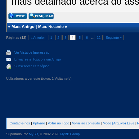
mais detalhado acerca do assu
«
Mais Antigo
|
Mais Recente
»
Páginas (12):
« Anterior
1
2
3
4
5
6
...
12
Seguinte »
Ver Vista de Impressão
Enviar este Tópico a um Amigo
Subscrever este tópico
Utilizadores a ver este tópico: 1 Visitante(s)
Contacte-nos
|
Pplware
|
Voltar ao Topo
|
Voltar ao conteúdo
|
Modo (Arquivo) Leve
|
R
Suportado Por
MyBB
, © 2002-2026
MyBB Group
.