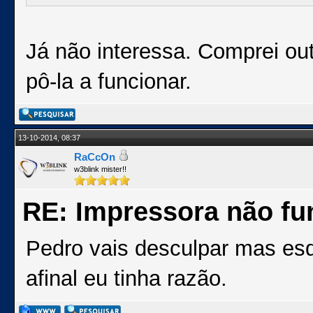
Já não interessa. Comprei ou
pô-la a funcionar.
13-10-2014, 08:37
RaCcOn
w3blink mister!!
RE: Impressora não fu
Pedro vais desculpar mas esq
afinal eu tinha razão.