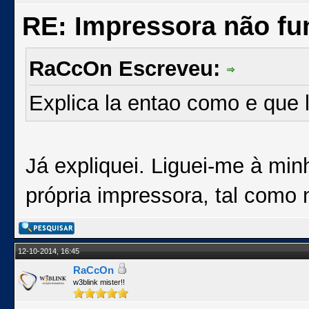
RE: Impressora não fu
RaCcOn Escreveu:
Explica la entao como e que l
Já expliquei. Liguei-me à min
própria impressora, tal como 
12-10-2014, 16:45
RaCcOn
w3blink mister!!