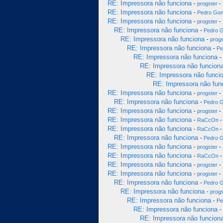
RE: Impressora não funciona
-
progster
- 
RE: Impressora não funciona
-
Pedro Gon
RE: Impressora não funciona
-
progster
- 
RE: Impressora não funciona
-
Pedro 
RE: Impressora não funciona
-
progs
RE: Impressora não funciona
-
Pe
RE: Impressora não funciona
-
RE: Impressora não funcion
RE: Impressora não funci
RE: Impressora não fun
RE: Impressora não funciona
-
progster
- 
RE: Impressora não funciona
-
Pedro 
RE: Impressora não funciona
-
progster
- 
RE: Impressora não funciona
-
RaCcOn
-
RE: Impressora não funciona
-
RaCcOn
-
RE: Impressora não funciona
-
Pedro 
RE: Impressora não funciona
-
progster
- 
RE: Impressora não funciona
-
RaCcOn
-
RE: Impressora não funciona
-
progster
- 
RE: Impressora não funciona
-
progster
- 
RE: Impressora não funciona
-
Pedro 
RE: Impressora não funciona
-
progs
RE: Impressora não funciona
-
Pe
RE: Impressora não funciona
-
RE: Impressora não funcion