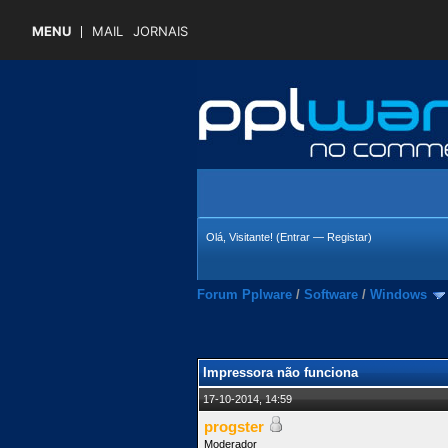
MENU
MAIL
JORNAIS
Olá, Visitante! (
Entrar
—
Registar
)
Forum Pplware
/
Software
/
Windows
 Média
Impressora não funciona
17-10-2014, 14:59
progster
Moderador