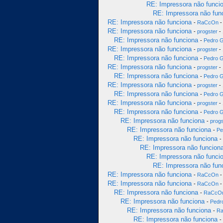
RE: Impressora não funci
RE: Impressora não fun
RE: Impressora não funciona
-
RaCcOn
-
RE: Impressora não funciona
-
progster
- 
RE: Impressora não funciona
-
Pedro 
RE: Impressora não funciona
-
progster
- 
RE: Impressora não funciona
-
Pedro 
RE: Impressora não funciona
-
progster
- 
RE: Impressora não funciona
-
Pedro 
RE: Impressora não funciona
-
progster
- 
RE: Impressora não funciona
-
Pedro 
RE: Impressora não funciona
-
progster
- 
RE: Impressora não funciona
-
Pedro 
RE: Impressora não funciona
-
progs
RE: Impressora não funciona
-
Pe
RE: Impressora não funciona
-
RE: Impressora não funcion
RE: Impressora não funci
RE: Impressora não fun
RE: Impressora não funciona
-
RaCcOn
-
RE: Impressora não funciona
-
RaCcOn
-
RE: Impressora não funciona
-
RaCcO
RE: Impressora não funciona
-
Pedr
RE: Impressora não funciona
-
R
RE: Impressora não funciona
-