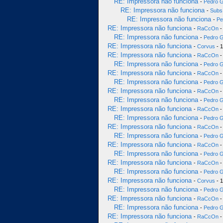
RE: Impressora não funciona
-
Pedro 
RE: Impressora não funciona
-
Subs
RE: Impressora não funciona
-
Pe
RE: Impressora não funciona
-
RaCcOn
-
RE: Impressora não funciona
-
Pedro 
RE: Impressora não funciona
-
Corvus
- 1
RE: Impressora não funciona
-
RaCcOn
-
RE: Impressora não funciona
-
Pedro 
RE: Impressora não funciona
-
RaCcOn
-
RE: Impressora não funciona
-
Pedro 
RE: Impressora não funciona
-
RaCcOn
-
RE: Impressora não funciona
-
Pedro 
RE: Impressora não funciona
-
RaCcOn
-
RE: Impressora não funciona
-
Pedro 
RE: Impressora não funciona
-
RaCcOn
-
RE: Impressora não funciona
-
Pedro 
RE: Impressora não funciona
-
RaCcOn
-
RE: Impressora não funciona
-
Pedro 
RE: Impressora não funciona
-
RaCcOn
-
RE: Impressora não funciona
-
Pedro 
RE: Impressora não funciona
-
Corvus
- 1
RE: Impressora não funciona
-
Pedro 
RE: Impressora não funciona
-
RaCcOn
-
RE: Impressora não funciona
-
Pedro 
RE: Impressora não funciona
-
RaCcOn
-