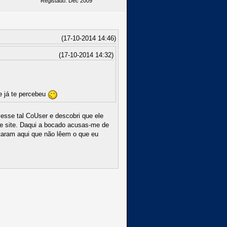
Registado: Dec 2009
(17-10-2014 14:46)
(17-10-2014 14:32)
ue já te percebeu
 esse tal CoUser e descobri que ele
te site. Daqui a bocado acusas-me de
taram aqui que não lêem o que eu