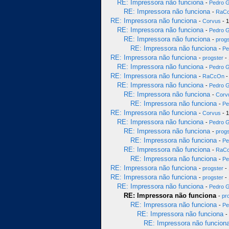
RE: Impressora não funciona
-
Pedro 
RE: Impressora não funciona
-
RaC
RE: Impressora não funciona
-
Corvus
- 1
RE: Impressora não funciona
-
Pedro 
RE: Impressora não funciona
-
progs
RE: Impressora não funciona
-
Pe
RE: Impressora não funciona
-
progster
- 
RE: Impressora não funciona
-
Pedro 
RE: Impressora não funciona
-
RaCcOn
-
RE: Impressora não funciona
-
Pedro 
RE: Impressora não funciona
-
Corv
RE: Impressora não funciona
-
Pe
RE: Impressora não funciona
-
Corvus
- 1
RE: Impressora não funciona
-
Pedro 
RE: Impressora não funciona
-
progs
RE: Impressora não funciona
-
Pe
RE: Impressora não funciona
-
RaC
RE: Impressora não funciona
-
Pe
RE: Impressora não funciona
-
progster
- 
RE: Impressora não funciona
-
progster
- 
RE: Impressora não funciona
-
Pedro 
RE: Impressora não funciona
-
pr
RE: Impressora não funciona
-
Pe
RE: Impressora não funciona
-
RE: Impressora não funcion