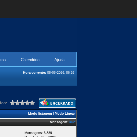
ros
Calendário
Ajuda
Hora corrente:
08-08-2026, 06:26
ico:
Modo listagem
|
Modo Linear
Mensagem:
#62
Mensagens: 6.389