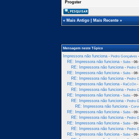
Progster
«
Mais Antigo
|
Mais Recente
»
Mensagem neste Tópico
Impressora não funciona
-
Pedro Gonçalves
-
RE: Impressora não funciona
-
Subs
- 06-
RE: Impressora não funciona
-
Pedro 
RE: Impressora não funciona
-
Subs
- 08-
RE: Impressora não funciona
-
Pedro 
RE: Impressora não funciona
-
RaCcOn
-
RE: Impressora não funciona
-
Pedro 
RE: Impressora não funciona
-
Subs
- 09-
RE: Impressora não funciona
-
Pedro 
RE: Impressora não funciona
-
Corv
RE: Impressora não funciona
-
Subs
- 09-
RE: Impressora não funciona
-
Pedro 
RE: Impressora não funciona
-
Subs
- 09-
RE: Impressora não funciona
-
Pedro 
RE: Impressora não funciona
-
Subs
- 09-