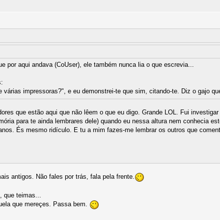
e por aqui andava (CoUser), ele também nunca lia o que escrevia...
s:
e várias impressoras?", e eu demonstrei-te que sim, citando-te. Diz o gajo q
adores que estão aqui que não lêem o que eu digo. Grande LOL. Fui investigar
ória para te ainda lembrares dele) quando eu nessa altura nem conhecia es
 anos. És mesmo ridículo. E tu a mim fazes-me lembrar os outros que comen
is antigos. Não fales por trás, fala pela frente.
, que teimas...
aquela que mereçes. Passa bem.