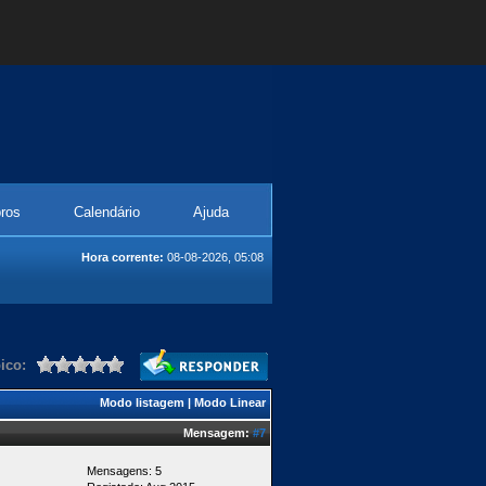
ros
Calendário
Ajuda
Hora corrente:
08-08-2026, 05:08
ico:
Modo listagem
|
Modo Linear
Mensagem:
#7
Mensagens: 5