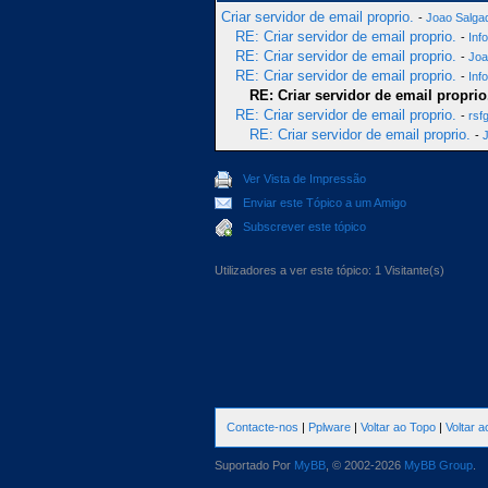
Criar servidor de email proprio.
-
Joao Salga
RE: Criar servidor de email proprio.
-
Inf
RE: Criar servidor de email proprio.
-
Joa
RE: Criar servidor de email proprio.
-
Inf
RE: Criar servidor de email proprio
RE: Criar servidor de email proprio.
-
rsf
RE: Criar servidor de email proprio.
-
Ver Vista de Impressão
Enviar este Tópico a um Amigo
Subscrever este tópico
Utilizadores a ver este tópico: 1 Visitante(s)
Contacte-nos
|
Pplware
|
Voltar ao Topo
|
Voltar 
Suportado Por
MyBB
, © 2002-2026
MyBB Group
.