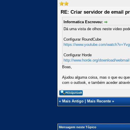
RE: Criar servidor de email pr
Informatica Escreveu:
Dá uma vista de olhos neste video pode
Configurar RoundCube
https://www.youtube.com/watch?v=Yvg
Configurar Horde
http://www.horde.org/download/webmail
Boas,
Ajudou alguma coisa, mas o que eu queri
com o outlook, e também aceder através
«
Mais Antigo
|
Mais Recente
»
Mensagem neste Tópico