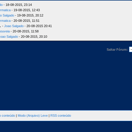
do
- 18-08-2015, 23:14
ormatica
- 19-08-2015, 12:43
o Salgado
- 19-08-2015, 20:12
ormatica
- 20-08-2015, 11:51
.
-
Joao Salgado
- 20-08-2015 20:41
gouveia
- 20-08-2015, 11:58
Joao Salgado
- 20-08-2015, 20:10
Saltar Fórum:
ao conteúdo
|
Modo (Arquivo) Leve
|
RSS conteúdo