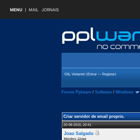
MENU
MAIL
JORNAIS
Olá, Visitante! (
Entrar
—
Registar
)
Forum Pplware
/
Software
/
Windows
 Média
Criar servidor de email proprio.
20-08-2015, 20:41
Joao Salgado
Membro Júnior