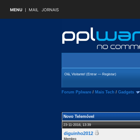
MENU
MAIL
JORNAIS
Olá, Visitante! (
Entrar
—
Registar
)
Forum Pplware
/
Mais Tech
/
Gadgets
 Média
Novo Telemóvel
23-11-2016, 13:39
diguinho2012
Membro