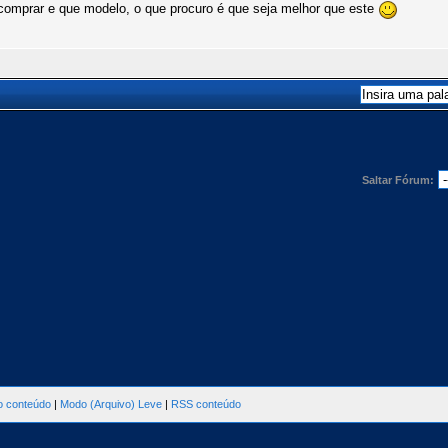
comprar e que modelo, o que procuro é que seja melhor que este
Saltar Fórum:
ao conteúdo
|
Modo (Arquivo) Leve
|
RSS conteúdo