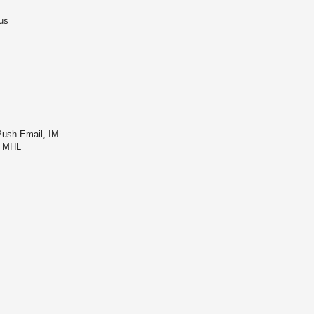
us
ush Email, IM
e MHL