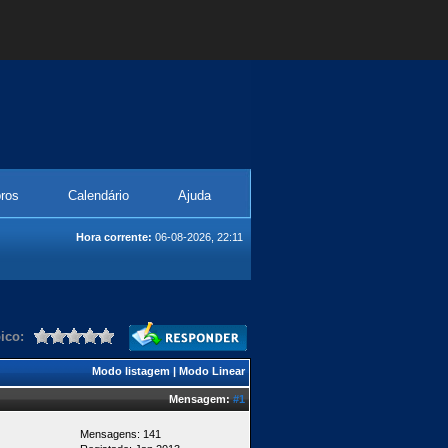
ros
Calendário
Ajuda
Hora corrente:
06-08-2026, 22:11
ico:
Modo listagem
|
Modo Linear
Mensagem:
#1
Mensagens: 141