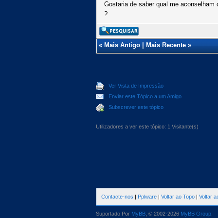
Gostaria de saber qual me aconselham 
?
«
Mais Antigo
|
Mais Recente
»
Ver Vista de Impressão
Enviar este Tópico a um Amigo
Subscrever este tópico
Utilizadores a ver este tópico: 1 Visitante(s)
Contacte-nos
|
Pplware
|
Voltar ao Topo
|
Voltar 
Suportado Por
MyBB
, © 2002-2026
MyBB Group
.