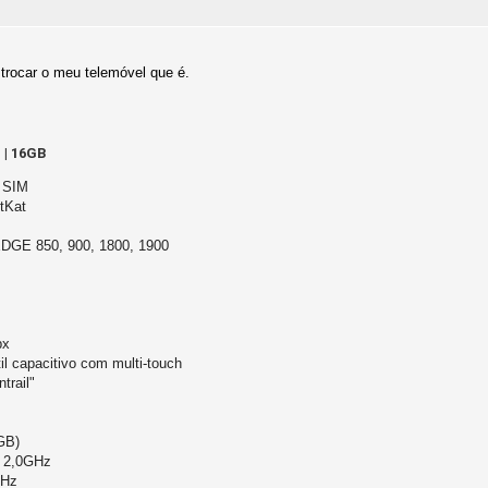
trocar o meu telemóvel que é.
 | 16GB
 SIM
itKat
GE 850, 900, 1800, 1900
px
il capacitivo com multi-touch
trail"
GB)
e 2,0GHz
MHz