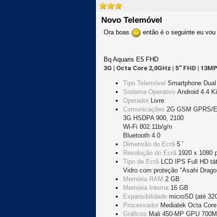
Novo Telemóvel
Ora boas
então é o seguinte eu vou 
Bq Aquaris E5 FHD
3G | Octa Core 2,0GHz | 5'' FHD | 13MP
Tipo Telemóvel
Smartphone Dual
Sistema Operativo
Android 4.4 K
Operador
Livre
Comunicações
2G GSM GPRS/ED
3G HSDPA 900, 2100
Wi-Fi 802.11b/g/n
Bluetooth 4.0
Dimensão do Ecrã
5 '
Resolução do Ecrã
1920 x 1080 
Tipo de Ecrã
LCD IPS Full HD tát
Vidro com proteção "Asahi Dragon
Memória RAM
2 GB
Memória Interna
16 GB
Expansibilidade
microSD (até 32
Processador
Mediatek Octa Cor
Gráficos
Mali 450-MP GPU 700