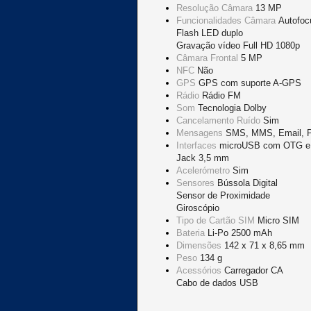
Resolução Câmara
13 MP
Funcionalidades Câmara
Autofoc
Flash LED duplo
Gravação vídeo Full HD 1080p
Câmara Frontal
5 MP
NFC
Não
GPS
GPS com suporte A-GPS
Rádio
Rádio FM
Som
Tecnologia Dolby
Cancelamento Ruído
Sim
Mensagens
SMS, MMS, Email, P
Interfaces
microUSB com OTG 
Jack 3,5 mm
Acelerómetro
Sim
Sensores
Bússola Digital
Sensor de Proximidade
Giroscópio
Tipo de Cartão SIM
Micro SIM
Bateria
Li-Po 2500 mAh
Dimensões
142 x 71 x 8,65 mm
Peso
134 g
Acessórios
Carregador CA
Cabo de dados USB