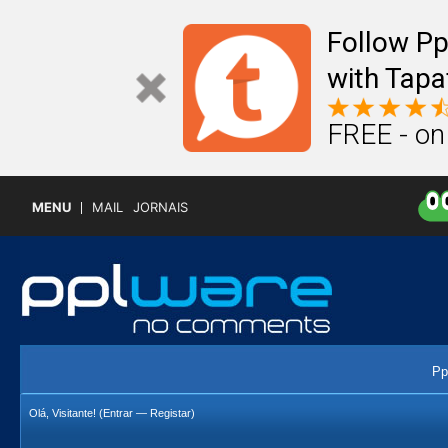
Follow P
with Tapa
FREE - on
MENU
MAIL
JORNAIS
Pp
Olá, Visitante! (
Entrar
—
Registar
)