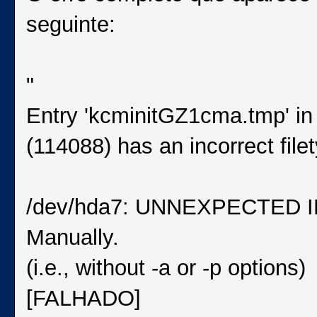
seguinte:
"
Entry 'kcminitGZ1cma.tmp' in
(114088) has an incorrect file
/dev/hda7: UNNEXPECTED 
Manually.
(i.e., without -a or -p options)
[FALHADO]