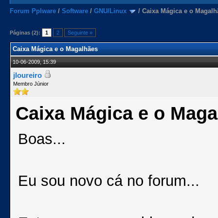
Forum Pplware
/
Software
/
GNU/Linux
/
Caixa Mágica e o Magalh
Páginas (2):
1
2
Seguinte »
Caixa Mágica e o Magalhães
10-06-2009, 15:39
jloureiro
Membro Júnior
Caixa Mágica e o Maga
Boas...
Eu sou novo cá no forum...