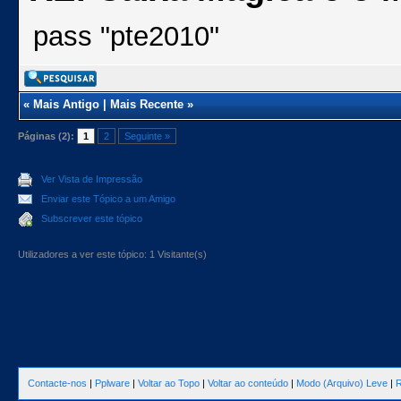
pass "pte2010"
«
Mais Antigo
|
Mais Recente
»
Páginas (2):
1
2
Seguinte »
Ver Vista de Impressão
Enviar este Tópico a um Amigo
Subscrever este tópico
Utilizadores a ver este tópico: 1 Visitante(s)
Contacte-nos
|
Pplware
|
Voltar ao Topo
|
Voltar ao conteúdo
|
Modo (Arquivo) Leve
|
R