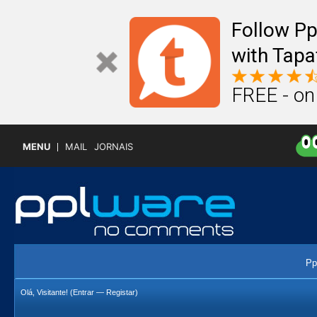
Follow P
with Tapa
FREE - on
MENU
MAIL
JORNAIS
Pp
Olá, Visitante! (
Entrar
—
Registar
)