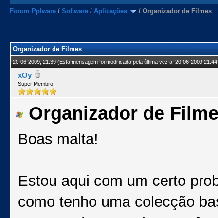
Forum Pplware
/
Software
/
Aplicações
/
Organizador de Filmes
Organizador de Filmes
20-06-2009, 21:39
(Esta mensagem foi modificada pela última vez a: 20-06-2009 21:44
xOy
Super Membro
Organizador de Film
Boas malta!
Estou aqui com um certo prob
como tenho uma colecção bas