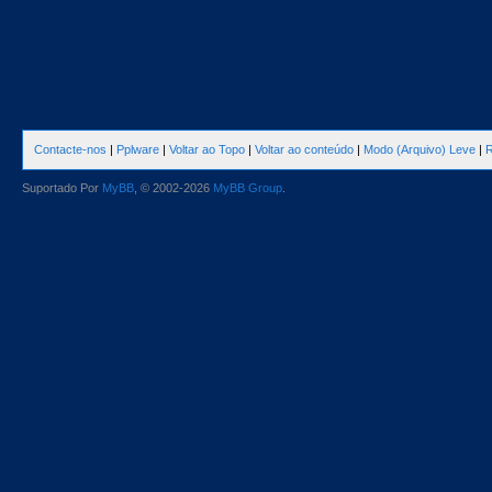
Contacte-nos
|
Pplware
|
Voltar ao Topo
|
Voltar ao conteúdo
|
Modo (Arquivo) Leve
|
R
Suportado Por
MyBB
, © 2002-2026
MyBB Group
.