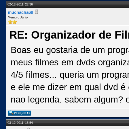
02-12-2011, 22:36
muchacha69
Membro Júnior
RE: Organizador de Fi
Boas eu gostaria de um progr
meus filmes em dvds organiz
4/5 filmes... queria um progr
e ele me dizer em qual dvd é 
nao legenda. sabem algum? o
03-12-2011, 16:54