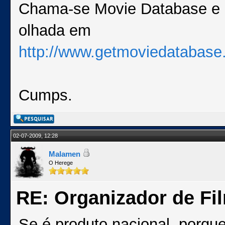
Chama-se Movie Database e é
olhada em
http://www.getmoviedatabase
Cumps.
02-07-2009, 12:28
Malamen
O Herege
RE: Organizador de Fi
Se é produto nacional, porqu