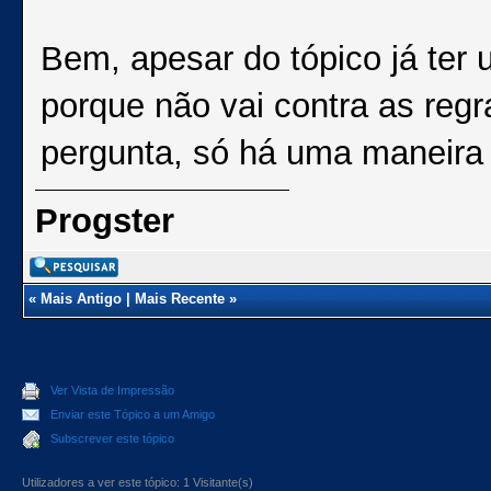
Bem, apesar do tópico já ter u
porque não vai contra as regr
pergunta, só há uma maneira 
Progster
«
Mais Antigo
|
Mais Recente
»
Ver Vista de Impressão
Enviar este Tópico a um Amigo
Subscrever este tópico
Utilizadores a ver este tópico: 1 Visitante(s)