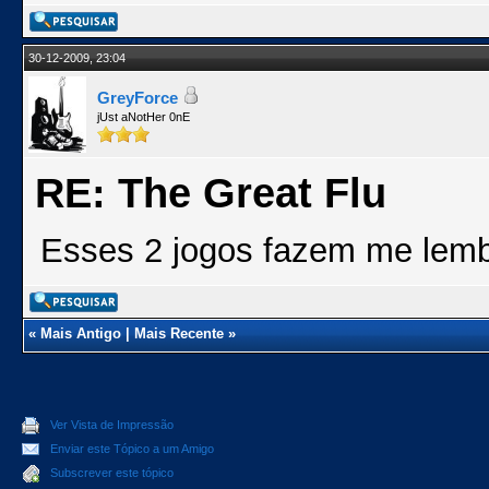
30-12-2009, 23:04
GreyForce
jUst aNotHer 0nE
RE: The Great Flu
Esses 2 jogos fazem me lem
«
Mais Antigo
|
Mais Recente
»
Ver Vista de Impressão
Enviar este Tópico a um Amigo
Subscrever este tópico