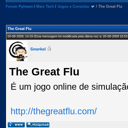
Forum Pplware
/
Mais Tech
/
Jogos e Consolas
/
The Great Flu
The Great Flu
20-08-2009, 14:19
(Esta mensagem foi modificada pela última vez a: 20-08-2009 16:53
Snorkel
.
The Great Flu
É um jogo online de simulaç
http://thegreatflu.com/