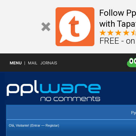
Follow P
with Tapa
FREE - on
MENU
MAIL
JORNAIS
Pp
Olá, Visitante! (
Entrar
—
Registar
)