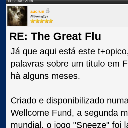
14-12-2009, 21:59
aucrun
AllSeeingEye
RE: The Great Flu
Já que aqui está este t+opico
palavras sobre um titulo em Fl
hà alguns meses.
Criado e disponibilizado numa 
Wellcome Fund, a segunda ma
mundial, o jogo "Sneeze" foi 