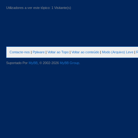
Utilizadores a ver este tópico: 1 Visitante(s)
Contacte-nos
|
Pplware
|
Voltar ao Topo
|
Voltar ao conteúdo
|
Modo (Arquivo) Leve
|
R
Suportado Por
MyBB
, © 2002-2026
MyBB Group
.