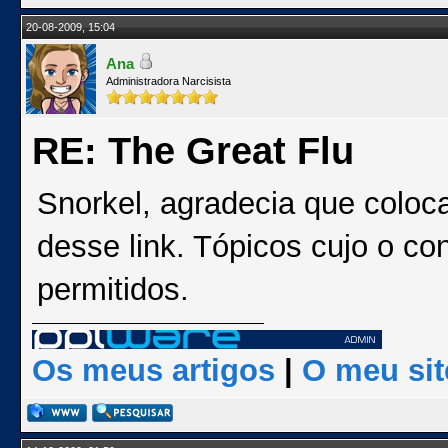
20-08-2009, 15:04
Ana
Administradora Narcisista
RE: The Great Flu
Snorkel, agradecia que colo
desse link. Tópicos cujo o c
permitidos.
Os meus artigos
|
O meu sit