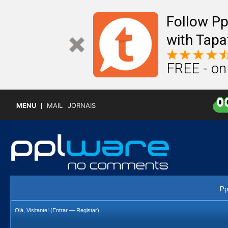
Follow P
with Tapa
FREE - on
MENU
MAIL
JORNAIS
Pp
Olá, Visitante! (
Entrar
—
Registar
)