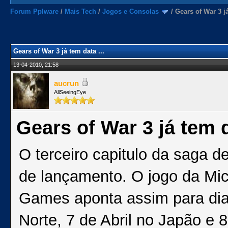
Forum Pplware
/
Mais Tech
/
Jogos e Consolas
/
Gears of War 3 já
Gears of War 3 já tem data ...
13-04-2010, 21:58
aucrun
AllSeeingEye
Gears of War 3 já tem d
O terceiro capitulo da saga d
de lançamento. O jogo da Mic
Games aponta assim para dia 
Norte, 7 de Abril no Japão e 