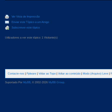
Ver Vista de Impressão
Enviar este Tópico a um Amigo
Subscrever este tópico
Utilizadores a ver este tópico: 1 Visitante(s)
Contacte-nos
|
Pplware
|
Voltar ao Topo
|
Voltar ao conteúdo
|
Modo (Arquivo) Leve
|
R
Suportado Por
MyBB
, © 2002-2026
MyBB Group
.