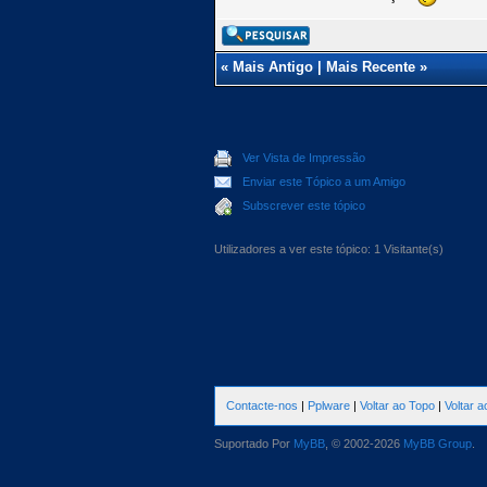
«
Mais Antigo
|
Mais Recente
»
Ver Vista de Impressão
Enviar este Tópico a um Amigo
Subscrever este tópico
Utilizadores a ver este tópico: 1 Visitante(s)
Contacte-nos
|
Pplware
|
Voltar ao Topo
|
Voltar 
Suportado Por
MyBB
, © 2002-2026
MyBB Group
.