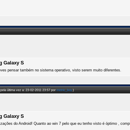
g Galaxy S
es pensar também no sistema operativo, visto serem muito diferentes.
pela última vez a: 23-02-2011 23:57 por
metric_boy
.)
g Galaxy S
izações do Android! Quanto ao win 7 pelo que eu tenho visto é óptimo , comp