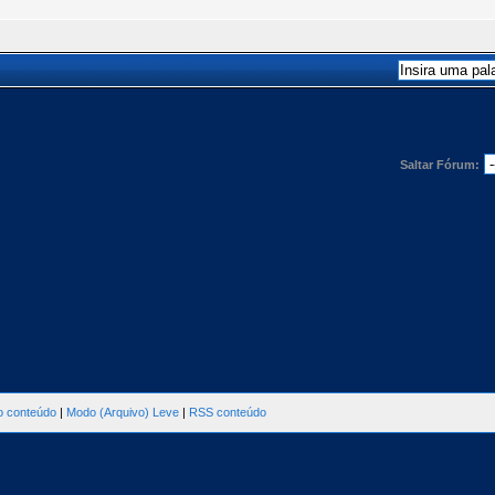
Saltar Fórum:
ao conteúdo
|
Modo (Arquivo) Leve
|
RSS conteúdo