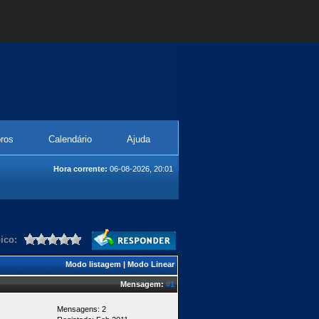
ros
Calendário
Ajuda
Hora corrente:
06-08-2026, 20:01
ico:
Modo listagem
|
Modo Linear
Mensagem:
#1
Mensagens: 2