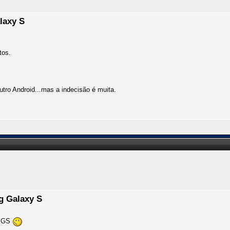
laxy S
tos.
ro Android...mas a indecisão é muita.
g Galaxy S
 SGS