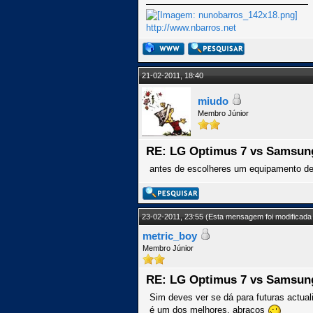
http://www.nbarros.net
21-02-2011, 18:40
miudo
Membro Júnior
RE: LG Optimus 7 vs Samsun
antes de escolheres um equipamento dev
23-02-2011, 23:55
(Esta mensagem foi modificada 
metric_boy
Membro Júnior
RE: LG Optimus 7 vs Samsun
Sim deves ver se dá para futuras actual
é um dos melhores. abraços