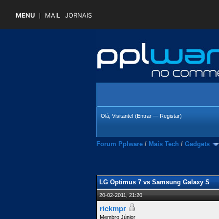
MENU
MAIL
JORNAIS
Olá, Visitante! (
Entrar
—
Registar
)
Forum Pplware
/
Mais Tech
/
Gadgets
 Média
LG Optimus 7 vs Samsung Galaxy S
20-02-2011, 21:20
rickmpr
Membro Júnior