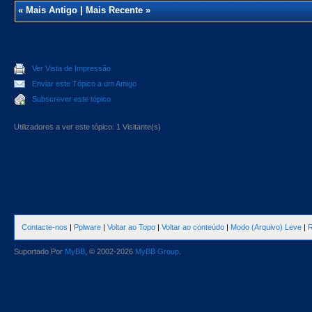
«
Mais Antigo
|
Mais Recente
»
Ver Vista de Impressão
Enviar este Tópico a um Amigo
Subscrever este tópico
Utilizadores a ver este tópico: 1 Visitante(s)
Contacte-nos
|
Pplware
|
Voltar ao Topo
|
Voltar ao conteúdo
|
Modo (Arquivo) Leve
|
R
Suportado Por
MyBB
, © 2002-2026
MyBB Group
.