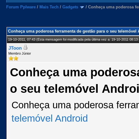
Forum Pplware
/
Mais Tech
/
Gadgets
/
Conheça uma poderosa fer
Conheça uma poderosa ferramenta de gestão para o seu telemóvel 
19-10-2011, 07:43
(Esta mensagem foi modificada pela última vez a: 19-10-2011 08:13
JToon
Membro Júnior
Conheça uma poderosa
o seu telemóvel Andro
Conheça uma poderosa ferram
telemóvel Android