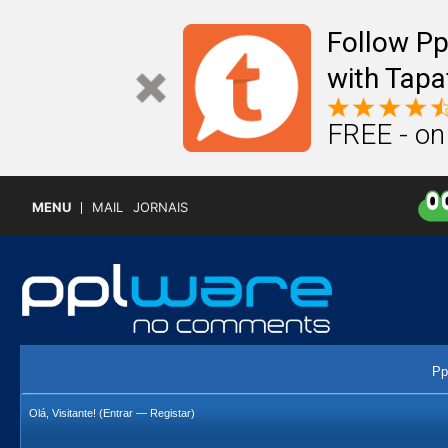
Follow P
with Tapa
FREE - on
MENU
MAIL
JORNAIS
Pp
Olá, Visitante! (
Entrar
—
Registar
)