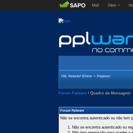
Mail
Úteis
No
Olá, Visitante! (
Entrar
—
Registar
)
Forum Pplware
/
Quadro de Mensagem
Forum Pplware
Não se encontra autenticado ou não tem p
Não se encontra autenticado ou regi
Não tem permissão para aceder a es