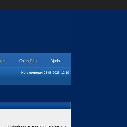
ros
Calendário
Ajuda
Hora corrente:
08-08-2026, 12:10
curso? Verifique as regras do Fórum, para