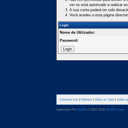
ver se está autorizado a realizar e
A sua conta poderá ter sido desact
Você acedeu a esta página directa
Login
Nome de Utilizador:
Password:
Contacte-nos
|
Pplware
|
Voltar ao Topo
|
Voltar 
Suportado Por
MyBB
, © 2002-2026
MyBB Group
.