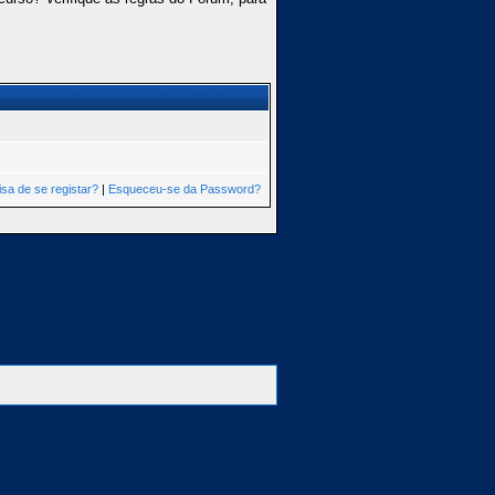
isa de se registar?
|
Esqueceu-se da Password?