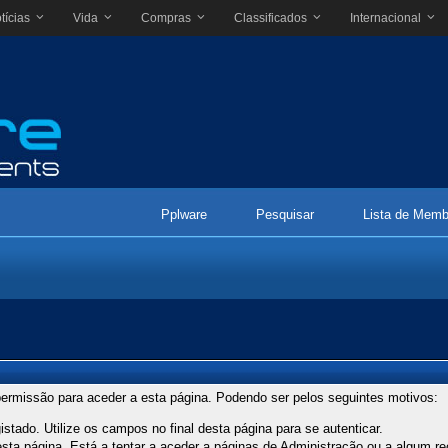
tícias
Vida
Compras
Classificados
Internacional
Pplware
Pesquisar
Lista de Memb
ermissão para aceder a esta página. Podendo ser pelos seguintes motivos:
stado. Utilize os campos no final desta página para se autenticar.
ta página. Está a tentar a aceder a páginas de Administração ou a algum re