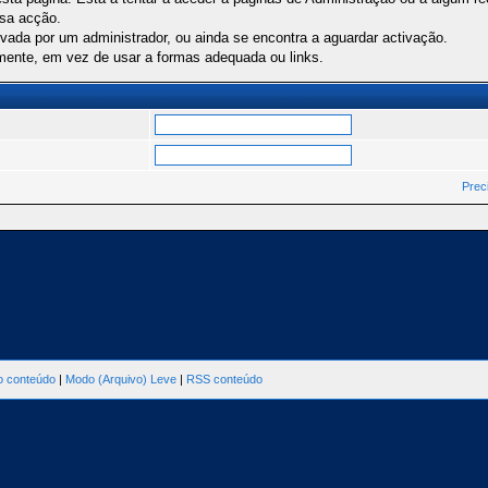
ssa acção.
ivada por um administrador, ou ainda se encontra a aguardar activação.
mente, em vez de usar a formas adequada ou links.
Prec
ao conteúdo
|
Modo (Arquivo) Leve
|
RSS conteúdo