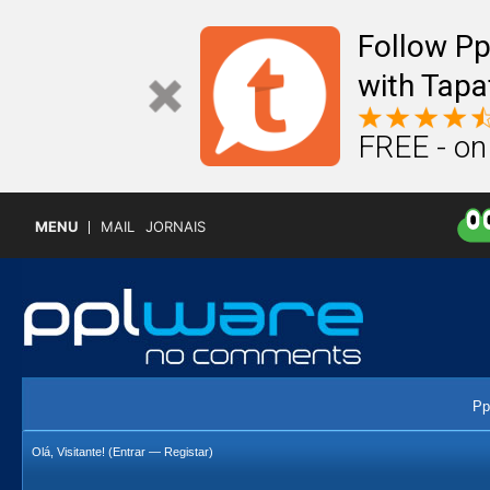
Follow P
with Tapa
FREE - on
MENU
MAIL
JORNAIS
Pp
Olá, Visitante! (
Entrar
—
Registar
)