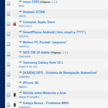
insys C203
(Páginas:
1
2
)
0 Voto(s) - 0 de 5 na totalidade
1
2
3
4
5
limat
Huaweii G7300
0 Voto(s) - 0 de 5 na totalidade
1
2
3
4
5
dininis
Compras Apple Store
0 Voto(s) - 0 de 5 na totalidade
1
2
3
4
5
PAULOF21
SmartPhone Android ( tmn smart a 7??? )
0 Voto(s) - 0 de 5 na totalidade
1
2
3
4
5
DJLinux
Melhor PC Portatil "pequeno"
0 Voto(s) - 0 de 5 na totalidade
1
2
3
4
5
redefoca
SGS CM 10 stable
(Páginas:
1
2
)
0 Voto(s) - 0 de 5 na totalidade
1
2
3
4
5
Darkmyth
Samsung Galaxy Note 10.1
0 Voto(s) - 0 de 5 na totalidade
1
2
3
4
5
Angel of the sky
[AJUDA] GPS - Sistema de Navegação Automóvel
0 Voto(s) - 0 de 5 na totalidade
1
2
3
4
5
Jotahaka
iPhone 3G
0 Voto(s) - 0 de 5 na totalidade
1
2
3
4
5
filipinho
Dúvida entre Motorola e Acer
1 Voto(s) - 5 de 5 na totalidade
1
2
3
4
5
Miguel Evangelho
Galayx Nexus - Problema MMS
0 Voto(s) - 0 de 5 na totalidade
1
2
3
4
5
malukoak