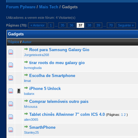
Forum Pplware
/
Mais Tech
/
Gadgets
Utilizadores a verem este fórum: 4 Visitante(s)
Páginas (70):
« Anterior
1
...
35
36
37
38
39
...
70
Seguinte »
Gadgets
Tópico
/
Autor
Root para Samsung Galaxy Gio
0 Voto(s) - 0 de 5 na totalidade
1
2
3
4
5
Jorgeteixeira268
tirar roots do meu galaxy gio
0 Voto(s) - 0 de 5 na totalidade
1
2
3
4
5
bvmogbuda
Escolha de Smartphone
0 Voto(s) - 0 de 5 na totalidade
1
2
3
4
5
limat
iPhone 5 Unlock
0 Voto(s) - 0 de 5 na totalidade
1
2
3
4
5
balianx
Comprar telemóveis outro pais
0 Voto(s) - 0 de 5 na totalidade
1
2
3
4
5
Mrsousa
Tablet chinês Allwinner 7" colm ICS 4.0
(Páginas:
1
2
)
0 Voto(s) - 0 de 5 na totalidade
1
2
3
4
5
alien3065
SmarthPhone
0 Voto(s) - 0 de 5 na totalidade
1
2
3
4
5
Stanley25