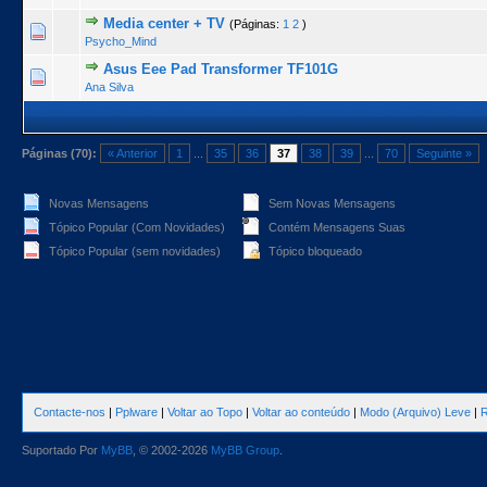
Media center + TV
(Páginas:
1
2
)
0 Voto(s) - 0 de 5 na totalidade
1
2
3
4
5
Psycho_Mind
Asus Eee Pad Transformer TF101G
1 Voto(s) - 1 de 5 na totalidade
1
2
3
4
5
Ana Silva
Páginas (70):
« Anterior
1
...
35
36
37
38
39
...
70
Seguinte »
Novas Mensagens
Sem Novas Mensagens
Tópico Popular (Com Novidades)
Contém Mensagens Suas
Tópico Popular (sem novidades)
Tópico bloqueado
Contacte-nos
|
Pplware
|
Voltar ao Topo
|
Voltar ao conteúdo
|
Modo (Arquivo) Leve
|
R
Suportado Por
MyBB
, © 2002-2026
MyBB Group
.