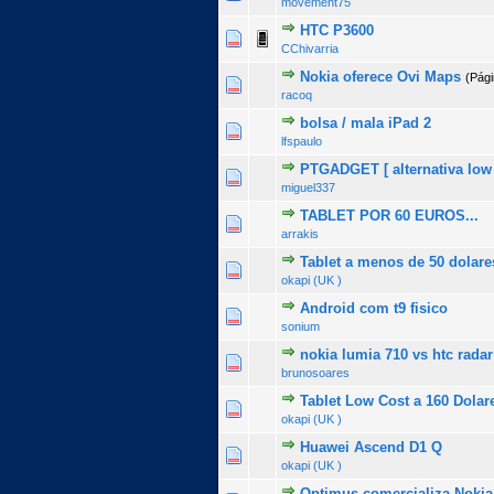
movement75
HTC P3600
0 Voto(s) - 0 de 5 na totalid
1
2
3
4
5
CChivarria
Nokia oferece Ovi Maps
(Pág
0 Voto(s) - 0 de 5 na totalid
1
2
3
4
5
racoq
bolsa / mala iPad 2
0 Voto(s) - 0 de 5 na totalid
1
2
3
4
5
lfspaulo
PTGADGET [ alternativa low
0 Voto(s) - 0 de 5 na totalid
1
2
3
4
5
miguel337
TABLET POR 60 EUROS...
0 Voto(s) - 0 de 5 na totalid
1
2
3
4
5
arrakis
Tablet a menos de 50 dolare
0 Voto(s) - 0 de 5 na totalid
1
2
3
4
5
okapi (UK )
Android com t9 fisico
0 Voto(s) - 0 de 5 na totalid
1
2
3
4
5
sonium
nokia lumia 710 vs htc radar
0 Voto(s) - 0 de 5 na totalid
1
2
3
4
5
brunosoares
Tablet Low Cost a 160 Dolar
0 Voto(s) - 0 de 5 na totalid
1
2
3
4
5
okapi (UK )
Huawei Ascend D1 Q
0 Voto(s) - 0 de 5 na totalid
1
2
3
4
5
okapi (UK )
Optimus comercializa Nokia