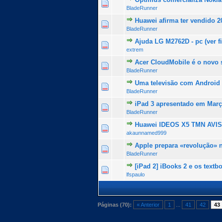
0 Voto(s) - 0 de 5 na totalid
1
2
3
4
5
BladeRunner
Huawei afirma ter vendido 2
0 Voto(s) - 0 de 5 na totalid
1
2
3
4
5
BladeRunner
Ajuda LG M2762D - pc (ver f
0 Voto(s) - 0 de 5 na totalid
1
2
3
4
5
extrem
Acer CloudMobile é o novo
0 Voto(s) - 0 de 5 na totalid
1
2
3
4
5
BladeRunner
Uma televisão com Android
0 Voto(s) - 0 de 5 na totalid
1
2
3
4
5
BladeRunner
iPad 3 apresentado em Mar
0 Voto(s) - 0 de 5 na totalid
1
2
3
4
5
BladeRunner
Huawei IDEOS X5 TMN AVI
0 Voto(s) - 0 de 5 na totalid
1
2
3
4
5
akaunnamed999
Apple prepara «revolução» n
0 Voto(s) - 0 de 5 na totalid
1
2
3
4
5
BladeRunner
[iPad 2] iBooks 2 e os textb
0 Voto(s) - 0 de 5 na totalid
1
2
3
4
5
lfspaulo
Páginas (70):
« Anterior
1
...
41
42
43