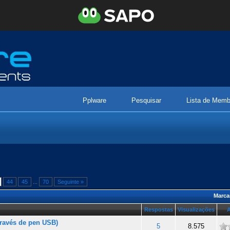
Pplware
Pesquisar
Lista de Memb
44
45
...
70
Seguinte »
Marca
Respostas
Visualizações
A
través de pen USB)
ade
5
8.575