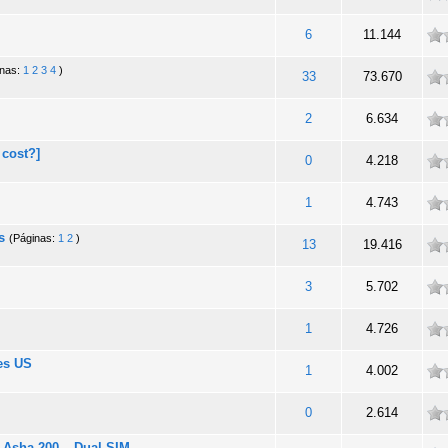
ade
6
11.144
inas:
1
2
3
4
)
ade
33
73.670
ade
2
6.634
 cost?]
ade
0
4.218
ade
1
4.743
s
(Páginas:
1
2
)
ade
13
19.416
ade
3
5.702
ade
1
4.726
es US
ade
1
4.002
ade
0
2.614
 Asha 200 – Dual SIM