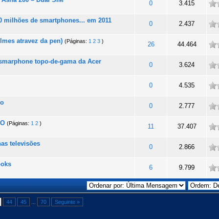
ade
0
3.415
0 milhões de smartphones... em 2011
ade
0
2.437
ilmes atravez da pen)
(Páginas:
1
2
3
)
ade
26
44.464
 smarphone topo-de-gama da Acer
ade
0
3.624
ade
0
4.535
ço
ade
0
2.777
SO
(Páginas:
1
2
)
ade
11
37.407
as televisões
ade
0
2.866
ooks
ade
6
9.799
44
45
...
70
Seguinte »