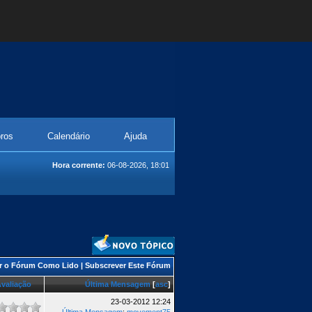
ros
Calendário
Ajuda
Hora corrente:
06-08-2026, 18:01
r o Fórum Como Lido
|
Subscrever Este Fórum
valiação
Última Mensagem
[
asc
]
23-03-2012 12:24