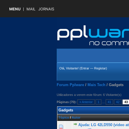
MENU
MAIL
JORNAIS
Olá, Visitante! (
Entrar
—
Registar
)
Forum Pplware
/
Mais Tech
/
Gadgets
Utilizadores a verem este fórum: 6 Visitante(s)
Páginas (70):
« Anterior
1
...
41
42
43
Gadgets
Tópico
/
Autor
Ajuda: LG 42LD550 (video a
0 Voto(s) - 0 de 5 na totalid
1
2
3
4
5