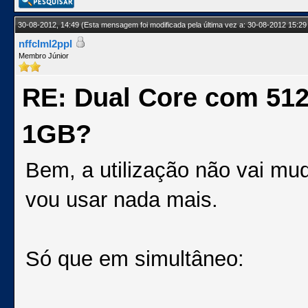
30-08-2012, 14:49
(Esta mensagem foi modificada pela última vez a: 30-08-2012 15:29
nffclml2ppl
Membro Júnior
RE: Dual Core com 51
1GB?
Bem, a utilização não vai mu
vou usar nada mais.
Só que em simultâneo: