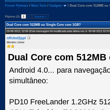
Forum Pplware
/
Mais Tech
/
Gadgets
/
Dual Core com 512MB ou 
Páginas (2):
1
2
Seguinte »
Dual Core com 512MB ou Single Core com 1GB?
29-08-2012, 22:56
(Esta mensagem foi modificada pela última vez a: 30-08-2012 02:53
nffclml2ppl
Membro Júnior
Dual Core com 512MB 
Android 4.0... para navegaçã
simultâneo:
PD10 FreeLander 1.2GHz 5