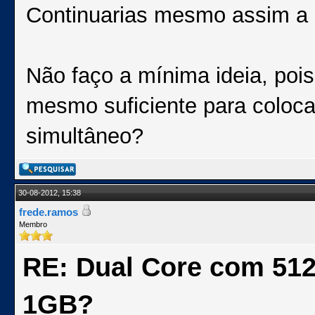
Continuarias mesmo assim a 
Não faço a mínima ideia, poi
mesmo suficiente para coloca
simultâneo?
30-08-2012, 15:38
frede.ramos
Membro
RE: Dual Core com 51
1GB?