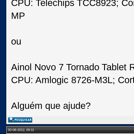
CPU: Telechips TCC8923; Cor
MP
ou
Ainol Novo 7 Tornado Table
CPU: Amlogic 8726-M3L; Cort
Alguém que ajude?
30-08-2012, 09:11