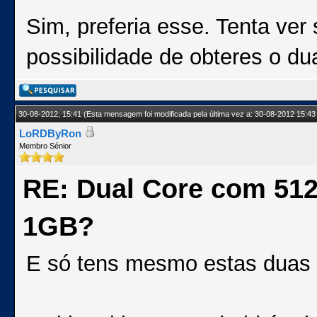
Sim, preferia esse. Tenta ver
possibilidade de obteres o d
30-08-2012, 15:41
(Esta mensagem foi modificada pela última vez a: 30-08-2012 15:43
LoRDByRon
Membro Sénior
RE: Dual Core com 51
1GB?
E só tens mesmo estas duas