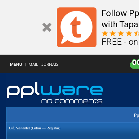
Follow P
with Tapa
FREE - on
MENU
MAIL
JORNAIS
Pp
Olá, Visitante! (
Entrar
—
Registar
)