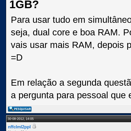
1GB?
Para usar tudo em simultâne
seja, dual core e boa RAM. P
vais usar mais RAM, depois 
=D
Em relação a segunda questã
a pergunta para pessoal que e
30-08-2012, 14:05
nffclml2ppl