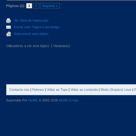
Páginas (2):
1
2
Seguinte »
Ver Vista de Impressão
Enviar este Tópico a um Amigo
Subscrever este tópico
Utilizadores a ver este tópico: 1 Visitante(s)
Contacte-nos
|
Pplware
|
Voltar ao Topo
|
Voltar ao conteúdo
|
Modo (Arquivo) Leve
|
R
Suportado Por
MyBB
, © 2002-2026
MyBB Group
.