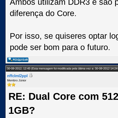
Ambos utilizam DDR3 e são p
diferença do Core.
Por isso, se quiseres optar 
pode ser bom para o futuro.
30-08-2012, 12:45
(Esta mensagem foi modificada pela última vez a: 30-08-2012 14:24
nffclml2ppl
Membro Júnior
RE: Dual Core com 51
1GB?