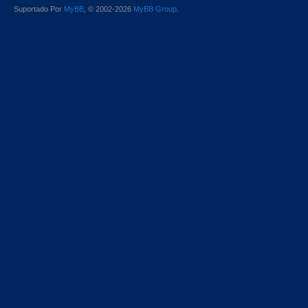
Suportado Por
MyBB
, © 2002-2026
MyBB Group
.