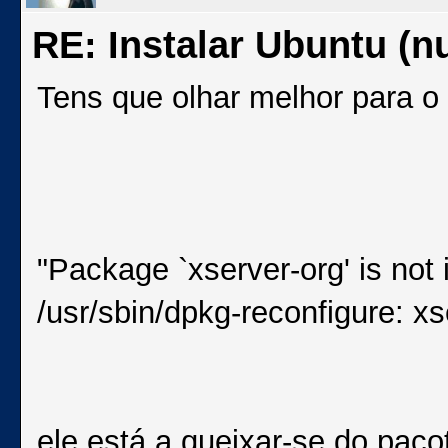
RE: Instalar Ubuntu (
Tens que olhar melhor para o
"Package `xserver-org' is not i
/usr/sbin/dpkg-reconfigure: xse
ele está a queixar-se do paco