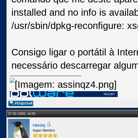
installed and no info is availab
/usr/sbin/dpkg-reconfigure: xse
Consigo ligar o portátil à Int
necessário descarregar algum
27-02-2009, 16:55
racoq
Super Membro