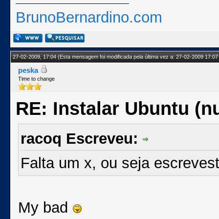
BrunoBernardino.com
27-02-2009, 17:04
(Esta mensagem foi modificada pela última vez a: 27-02-2009 17:07
peska
Time to change
RE: Instalar Ubuntu (
racoq Escreveu:
Falta um x, ou seja escreve
My bad