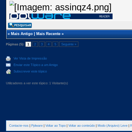
«
Mais Antigo
|
Mais Recente
»
Páginas (5):
1
2
3
4
5
Seguinte »
Ver Vista de Impressão
Enviar este Tópico a um Amigo
Subscrever este tópico
Utilizadores a ver este tópico: 1 Visitante(s)
Contacte-nos
|
Pplware
|
Voltar ao Topo
|
Voltar ao conteúdo
|
Modo (Arquivo) Leve
|
R