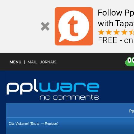
Follow P
with Tapa
FREE - on
MENU
MAIL
JORNAIS
Pp
Olá, Visitante! (
Entrar
—
Registar
)