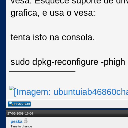
vesa. Esquece suporte de driv
grafica, e usa o vesa:
tenta isto na consola.
sudo dpkg-reconfigure -phigh
27-02-2009, 16:04
peska
Time to change