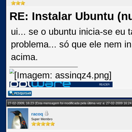
RE: Instalar Ubuntu (
ui... se o ubuntu inicia-se eu 
problema... só que ele nem in
acima.
27-02-2009, 16:23
(Esta mensagem foi modificada pela última vez a: 27-02-2009 16:24
racoq
Super Membro