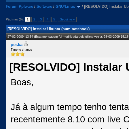
Forum Pplware
/
Software
/
GNU/Linux
/
[RESOLVIDO] Instalar U
Páginas (5):
1
2
3
4
5
Seguinte »
[RESOLVIDO] Instalar Ubuntu (num notebook)
27-02-2009, 13:54
(Esta mensagem foi modificada pela última vez a: 28-03-2009 15:18
peska
Time to change
[RESOLVIDO] Instalar
Boas,
Já à algum tempo tenho tentad
recentemente 8.10 com live