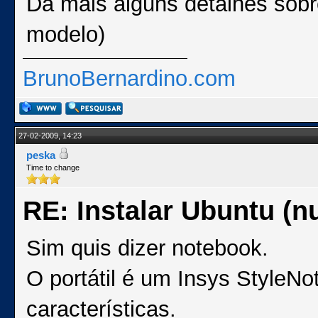
Dá mais alguns detalhes sobr
modelo)
BrunoBernardino.com
27-02-2009, 14:23
peska
Time to change
RE: Instalar Ubuntu (
Sim quis dizer notebook.
O portátil é um Insys StyleN
características.