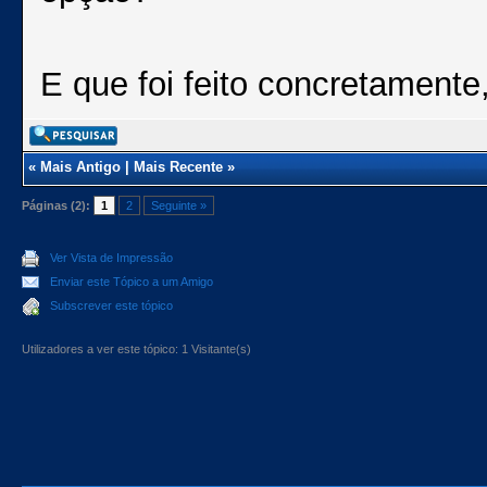
E que foi feito concretamente
«
Mais Antigo
|
Mais Recente
»
Páginas (2):
1
2
Seguinte »
Ver Vista de Impressão
Enviar este Tópico a um Amigo
Subscrever este tópico
Utilizadores a ver este tópico: 1 Visitante(s)