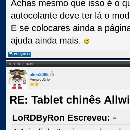
Achas mesmo que isso é o que
autocolante deve ter lá o mo
E se colocares ainda a págin
ajuda ainda mais.
26-11-2012, 16:16
alien3065
Membro Júnior
RE: Tablet chinês Allw
LoRDByRon Escreveu: