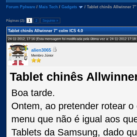
Forum Pplware
/
Mais Tech
/
Gadgets
/
Tablet chinês Allwinner 7"
Páginas (2):
1
2
Seguinte »
Tablet chinês Allwinner 7" colm ICS 4.0
24-11-2012, 17:16
(Esta mensagem foi modificada pela última vez a: 24-11-2012 17:18
alien3065
Membro Júnior
Tablet chinês Allwinne
Boa tarde.
Ontem, ao pretender rotear 
menu que não é igual aos que
Tablets da Samsung, dado qu