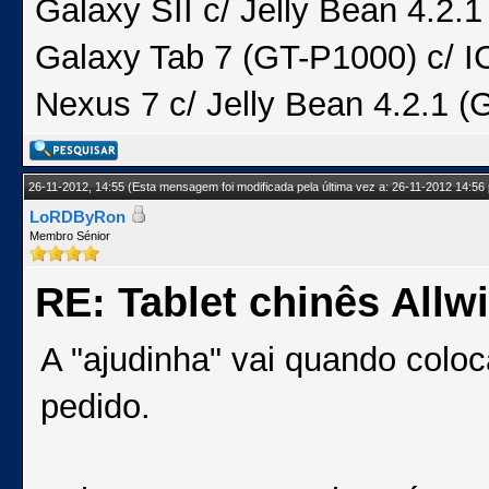
Galaxy SII c/ Jelly Bean 4.2
Galaxy Tab 7 (GT-P1000) c/ I
Nexus 7 c/ Jelly Bean 4.2.1 (
26-11-2012, 14:55
(Esta mensagem foi modificada pela última vez a: 26-11-2012 14:56
LoRDByRon
Membro Sénior
RE: Tablet chinês Allw
A "ajudinha" vai quando coloc
pedido.