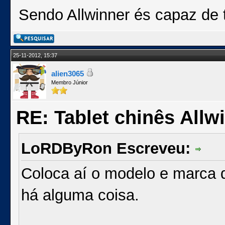
Sendo Allwinner és capaz de 
25-11-2012, 15:37
alien3065
Membro Júnior
RE: Tablet chinês Allw
LoRDByRon Escreveu:
Coloca aí o modelo e marca d
há alguma coisa.