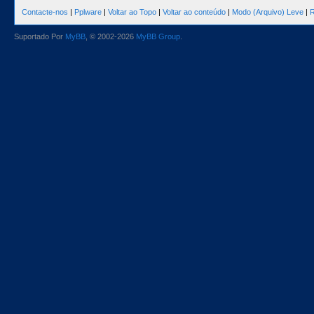
Contacte-nos
|
Pplware
|
Voltar ao Topo
|
Voltar ao conteúdo
|
Modo (Arquivo) Leve
|
R
Suportado Por
MyBB
, © 2002-2026
MyBB Group
.