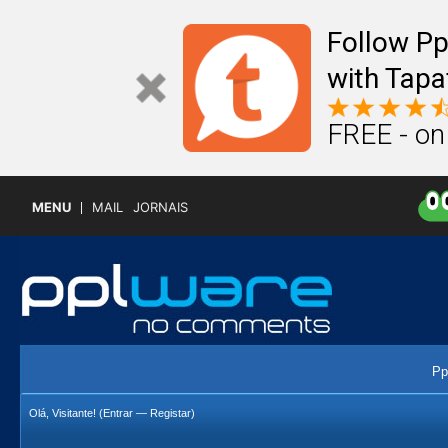
Follow P
with Tapa
FREE - on
MENU
MAIL
JORNAIS
Pp
Olá, Visitante! (
Entrar
—
Registar
)