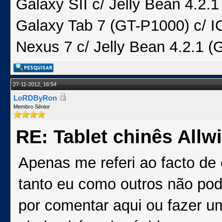
Galaxy SII c/ Jelly Bean 4.2
Galaxy Tab 7 (GT-P1000) c/ I
Nexus 7 c/ Jelly Bean 4.2.1 (
27-11-2012, 16:54
LoRDByRon
Membro Sénior
RE: Tablet chinês Allw
Apenas me referi ao facto de c
tanto eu como outros não po
por comentar aqui ou fazer u