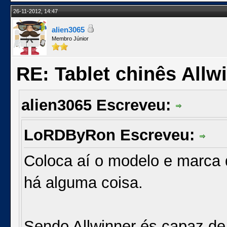
26-11-2012, 14:47
alien3065
Membro Júnior
RE: Tablet chinês Allw
alien3065 Escreveu:
LoRDByRon Escreveu:
Coloca aí o modelo e marca d
há alguma coisa.
Sendo Allwinner és capaz de 