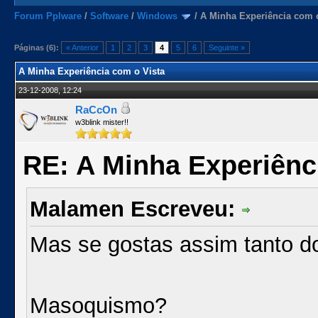
Forum Pplware
/
Software
/
Windows
/
A Minha Experiência com 
Páginas (6):
« Anterior
1
2
3
4
5
6
Seguinte »
A Minha Experiência com o Vista
23-12-2008, 12:24
RaCcOn
w3blink mister!!
RE: A Minha Experiênc
Malamen Escreveu:
Mas se gostas assim tanto do
Masoquismo?