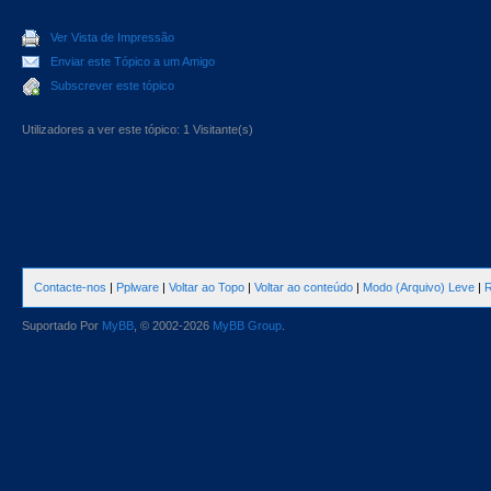
Ver Vista de Impressão
Enviar este Tópico a um Amigo
Subscrever este tópico
Utilizadores a ver este tópico: 1 Visitante(s)
Contacte-nos
|
Pplware
|
Voltar ao Topo
|
Voltar ao conteúdo
|
Modo (Arquivo) Leve
|
R
Suportado Por
MyBB
, © 2002-2026
MyBB Group
.