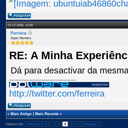
23-12-2008, 13:30
Ferreira
Super Membro
RE: A Minha Experiênc
Dá para desactivar da mesma 
http://twitter.com/ferreira
«
Mais Antigo
|
Mais Recente
»
Páginas (6):
« Anterior
1
2
3
4
5
6
Seguinte »