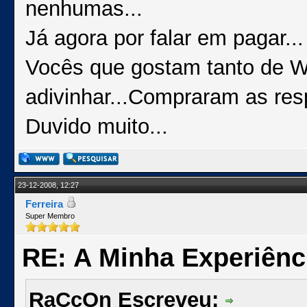
nenhumas...
Já agora por falar em pagar...
Vocês que gostam tanto de W
adivinhar...Compraram as res
Duvido muito...
23-12-2008, 12:27
Ferreira
Super Membro
RE: A Minha Experiênc
RaCcOn Escreveu: