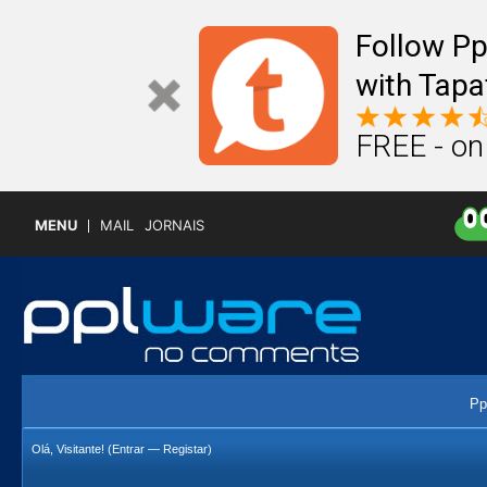
Follow P
with Tapa
FREE - on
MENU
MAIL
JORNAIS
Pp
Olá, Visitante! (
Entrar
—
Registar
)