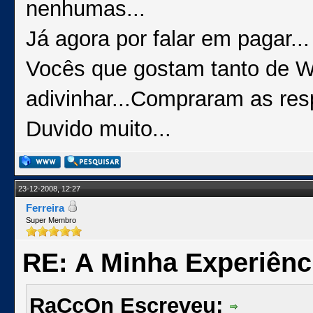
nenhumas...
Já agora por falar em pagar...
Vocês que gostam tanto de W
adivinhar...Compraram as res
Duvido muito...
23-12-2008, 12:27
Ferreira
Super Membro
RE: A Minha Experiênc
RaCcOn Escreveu: