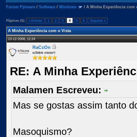
Forum Pplware
/
Software
/
Windows
/
A Minha Experiência com 
Páginas (6):
« Anterior
1
2
3
4
5
6
Seguinte »
A Minha Experiência com o Vista
23-12-2008, 12:24
RaCcOn
w3blink mister!!
RE: A Minha Experiênc
Malamen Escreveu:
Mas se gostas assim tanto do
Masoquismo?