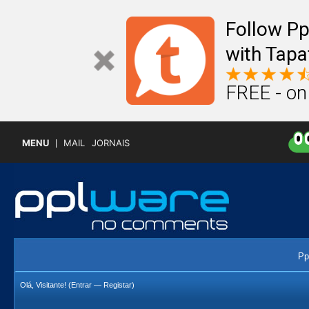
Follow P
with Tapa
FREE - on
MENU
MAIL
JORNAIS
Pp
Olá, Visitante! (
Entrar
—
Registar
)