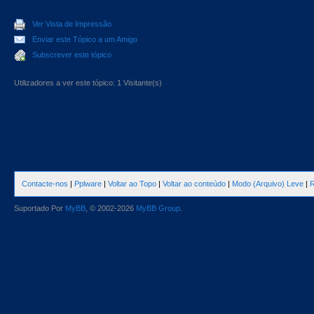
Ver Vista de Impressão
Enviar este Tópico a um Amigo
Subscrever este tópico
Utilizadores a ver este tópico: 1 Visitante(s)
Contacte-nos
|
Pplware
|
Voltar ao Topo
|
Voltar ao conteúdo
|
Modo (Arquivo) Leve
|
R
Suportado Por
MyBB
, © 2002-2026
MyBB Group
.