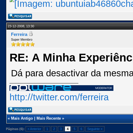
23-12-2008, 13:30
Ferreira
Super Membro
RE: A Minha Experiênc
Dá para desactivar da mesma 
http://twitter.com/ferreira
«
Mais Antigo
|
Mais Recente
»
Páginas (6):
« Anterior
1
2
3
4
5
6
Seguinte »