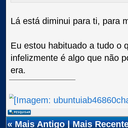
Lá está diminui para ti, para 
Eu estou habituado a tudo o q
infelizmente é algo que não p
era.
«
Mais Antigo
|
Mais Recent