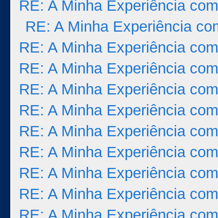
RE: A Minha Experiência com
RE: A Minha Experiência co
RE: A Minha Experiência com
RE: A Minha Experiência com
RE: A Minha Experiência com
RE: A Minha Experiência com
RE: A Minha Experiência com
RE: A Minha Experiência com
RE: A Minha Experiência com
RE: A Minha Experiência com
RE: A Minha Experiência com