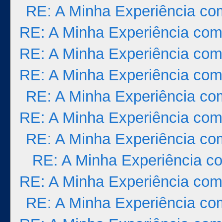
RE: A Minha Experiência co
RE: A Minha Experiência com
RE: A Minha Experiência com
RE: A Minha Experiência com
RE: A Minha Experiência co
RE: A Minha Experiência com
RE: A Minha Experiência co
RE: A Minha Experiência co
RE: A Minha Experiência com
RE: A Minha Experiência co