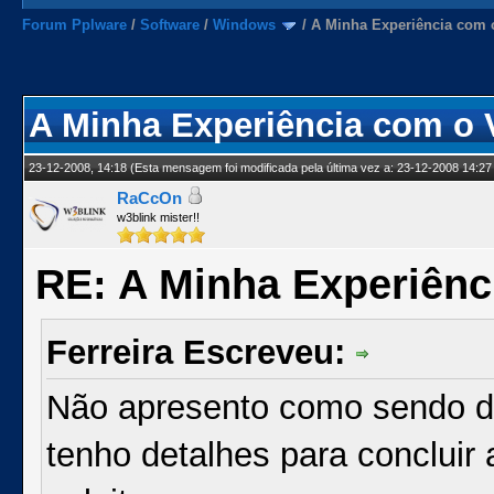
Forum Pplware
/
Software
/
Windows
/
A Minha Experiência com 
A Minha Experiência com o 
23-12-2008, 14:18
(Esta mensagem foi modificada pela última vez a: 23-12-2008 14:27
RaCcOn
w3blink mister!!
RE: A Minha Experiênc
Ferreira Escreveu:
Não apresento como sendo de
tenho detalhes para concluir 