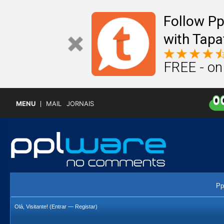
Follow P
with Tapa
FREE - on
MENU
MAIL
JORNAIS
Pp
Olá, Visitante! (
Entrar
—
Registar
)