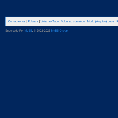
Contacte-nos
|
Pplware
|
Voltar ao Topo
|
Voltar ao conteúdo
|
Modo (Arquivo) Leve
|
R
Suportado Por
MyBB
, © 2002-2026
MyBB Group
.