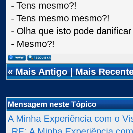
- Tens mesmo?!
- Tens mesmo mesmo?!
- Olha que isto pode danificar
- Mesmo?!
«
Mais Antigo
|
Mais Recent
Mensagem neste Tópico
A Minha Experiência com o Vi
RE: A Minha Experiência com