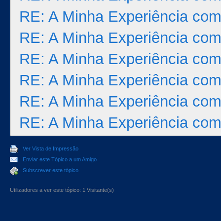
RE: A Minha Experiência com
RE: A Minha Experiência com
RE: A Minha Experiência com
RE: A Minha Experiência com
RE: A Minha Experiência com
RE: A Minha Experiência com
Ver Vista de Impressão
Enviar este Tópico a um Amigo
Subscrever este tópico
Utilizadores a ver este tópico: 1 Visitante(s)