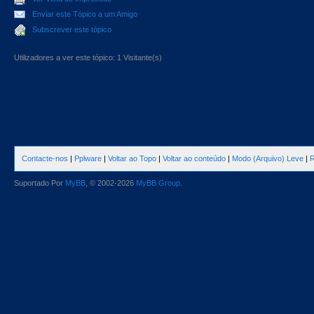
Enviar este Tópico a um Amigo
Subscrever este tópico
Utilizadores a ver este tópico: 1 Visitante(s)
Contacte-nos
|
Pplware
|
Voltar ao Topo
|
Voltar ao conteúdo
|
Modo (Arquivo) Leve
|
R
Suportado Por
MyBB
, © 2002-2026
MyBB Group
.