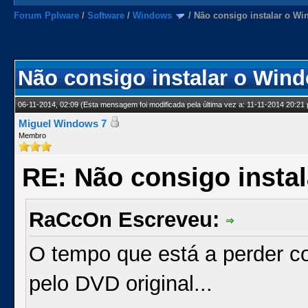
Forum Pplware
/
Software
/
Windows
/
Não consigo instalar o Wi
Não consigo instalar o Win
06-11-2014, 02:09
(Esta mensagem foi modificada pela última vez a: 11-11-2014 20:21
Miguel Windows 7
Membro
RE: Não consigo insta
RaCcOn Escreveu:
O tempo que está a perder com
pelo DVD original...