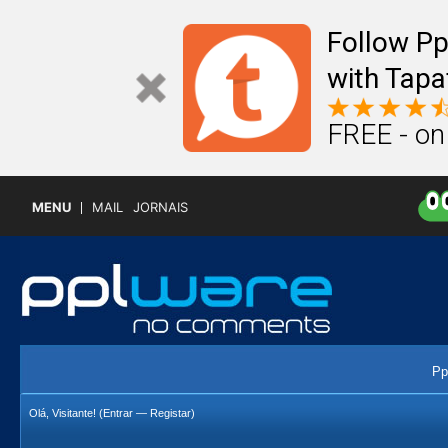
Follow P
with Tapa
FREE - on
MENU
MAIL
JORNAIS
Pp
Olá, Visitante! (
Entrar
—
Registar
)