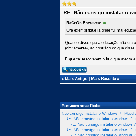
RE: Não consigo instalar o w
RaCcOn Escreveu:
Ora exemplifique lá onde fui mal educa
Quando disse que a educação não era pr
(obviamente), ao contrário do que disse
E que tal resolverem o bug que afecta e
«
Mais Antigo
|
Mais Recente
»
Mensagem neste Tópico
Não consigo instalar o Windows 7
-
Miguel
RE: Não consigo instalar o windows 7
-
RE: Não consigo instalar o windows 7
RE: Não consigo instalar o windows 7
-
RE: Não consigo instalar o windows 7