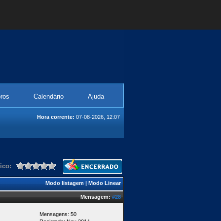
ros
Calendário
Ajuda
Hora corrente:
07-08-2026, 12:07
ico:
Modo listagem
|
Modo Linear
Mensagem:
#28
Mensagens: 50