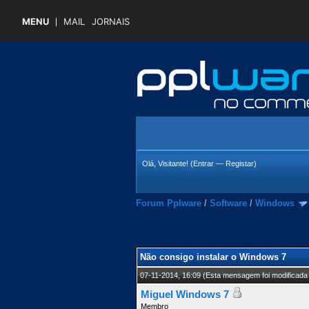
MENU
MAIL
JORNAIS
Olá, Visitante! (
Entrar
—
Registar
)
Forum Pplware
/
Software
/
Windows
 Média
Não consigo instalar o Windows 7
07-11-2014, 16:09
(Esta mensagem foi modificada 
Miguel Windows 7
Membro