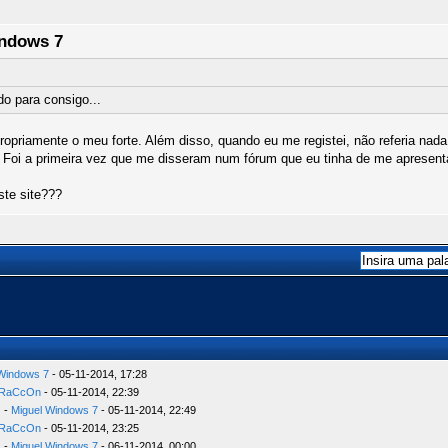
indows 7
do para consigo...
opriamente o meu forte. Além disso, quando eu me registei, não referia nada
. Foi a primeira vez que me disseram num fórum que eu tinha de me apresenta
ste site???
 Windows 7
- 05-11-2014, 17:28
RaCcOn
- 05-11-2014, 22:39
-
Miguel Windows 7
- 05-11-2014, 22:49
RaCcOn
- 05-11-2014, 23:25
-
Miguel Windows 7
- 06-11-2014, 00:00