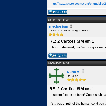
http://www.wndtelecom.com/en/mobile/
08-09-2008, 14:33
.mechanism
Technical aspect of a larger process.
RE: 2 Cartões SIM em 1
Há um telemóvel, um Samsung se não me
08-09-2008, 14:37
Nuno A.
Dr House
RE: 2 Cartões SIM em 1
Isso era fixe de se fazer! Quem soube a
It's a basic truth of the human condition 