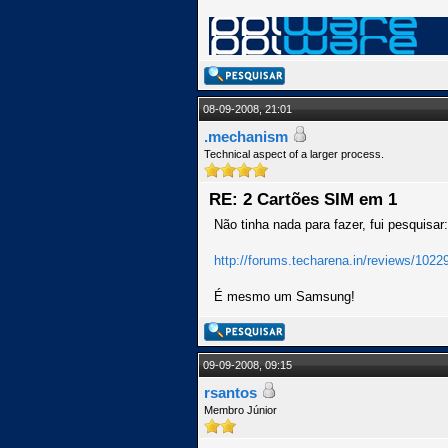
08-09-2008, 21:01
.mechanism
Technical aspect of a larger process.
RE: 2 Cartões SIM em 1
Não tinha nada para fazer, fui pesquisar:
http://forums.techarena.in/reviews/1022
É mesmo um Samsung!
09-09-2008, 09:15
rsantos
Membro Júnior