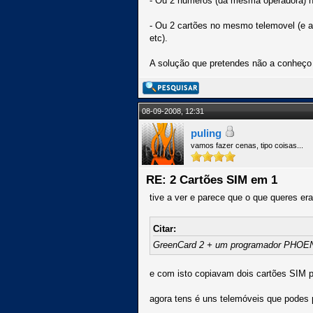
- Ou 2 numeros (da mesma operadora) no
- Ou 2 cartões no mesmo telemovel (e aq
etc).
A solução que pretendes não a conheço e 
08-09-2008, 12:31
puling
vamos fazer cenas, tipo coisas...
RE: 2 Cartões SIM em 1
tive a ver e parece que o que queres er
Citar:
GreenCard 2 + um programador PHOENIX
e com isto copiavam dois cartões SIM p
agora tens é uns telemóveis que podes p