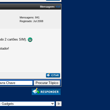
Mensagem:
#10
Mensagens: 841
Registado: Jul 2008
ndo 2 cartões SIM).
ptador!