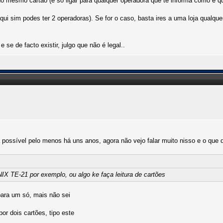
 mesmo cartão (é só ligar para qualquer operadora que te informa como é qu
ui sim podes ter 2 operadoras). Se for o caso, basta ires a uma loja qualquer
se de facto existir, julgo que não é legal..
a possível pelo menos há uns anos, agora não vejo falar muito nisso e o que 
 TE-21 por exemplo, ou algo ke faça leitura de cartões
ara um só, mais não sei
or dois cartões, tipo este