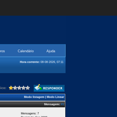
ros
Calendário
Ajuda
Hora corrente:
08-08-2026, 07:11
ico:
Modo listagem
|
Modo Linear
Mensagem:
#1
Mensagens: 7