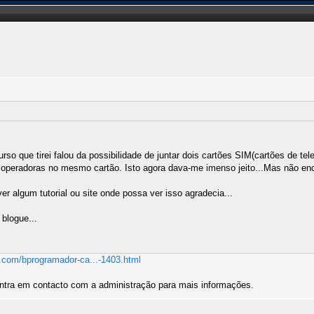
 que tirei falou da possibilidade de juntar dois cartões SIM(cartões de te
s operadoras no mesmo cartão. Isto agora dava-me imenso jeito...Mas não encon
r algum tutorial ou site onde possa ver isso agradecia...
blogue...
.com/bprogramador-ca...-1403.html
ntra em contacto com a administração para mais informações.