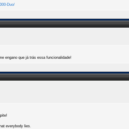
2000-Duo/
 engano que já trás essa funcionalidade!
pite!
that everybody lies.