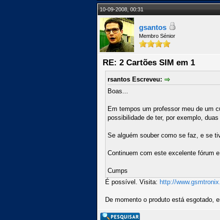
10-09-2008, 00:31
gsantos
Membro Sénior
RE: 2 Cartões SIM em 1
rsantos Escreveu:
Boas...
Em tempos um professor meu de um curso
possibilidade de ter, por exemplo, dua
Se alguém souber como se faz, e se tive
Continuem com este excelente fórum e 
Cumps
É possível. Visita:
http://www.gsmtronix
De momento o produto está esgotado, e