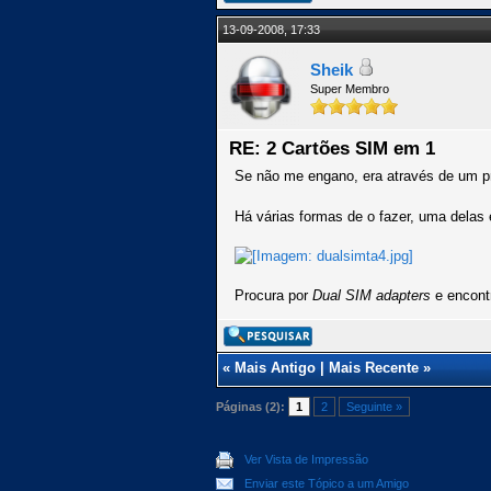
13-09-2008, 17:33
Sheik
Super Membro
RE: 2 Cartões SIM em 1
Se não me engano, era através de um pr
Há várias formas de o fazer, uma delas 
Procura por
Dual SIM adapters
e encont
«
Mais Antigo
|
Mais Recente
»
Páginas (2):
1
2
Seguinte »
Ver Vista de Impressão
Enviar este Tópico a um Amigo