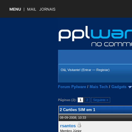
MENU
MAIL
JORNAIS
Olá, Visitante! (
Entrar
—
Registar
)
Forum Pplware
/
Mais Tech
/
Gadgets
 Média
Páginas (2):
1
2
Seguinte »
2 Cartões SIM em 1
08-09-2008, 10:33
rsantos
Membro Júnior