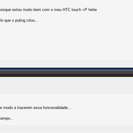
 porque estou muito bem com o meu HTC touch =P hehe
o que o puling citou...
de modo a trazerem essa funcionalidade...
tempo...