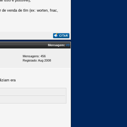
e isso é possivel);
 de venda de tlm (ex: worten, fnac,
Mensagem:
#3
Mensagens: 456
Registado: Aug 2008
diziam era