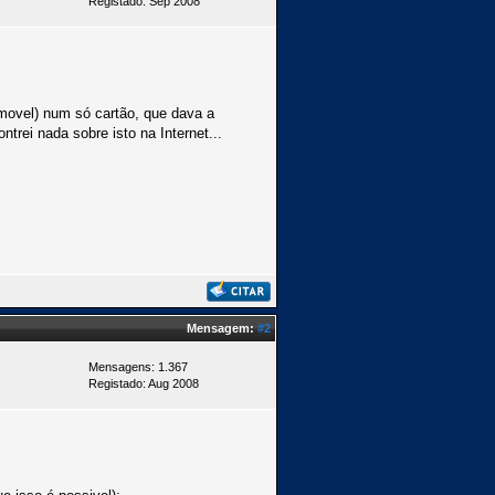
Registado: Sep 2008
emovel) num só cartão, que dava a
trei nada sobre isto na Internet...
Mensagem:
#2
Mensagens: 1.367
Registado: Aug 2008