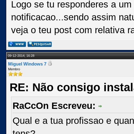
Logo se tu responderes a um
notificacao...sendo assim nat
veja o teu post com relativa r
09-12-2014, 16:28
Miguel Windows 7
Membro
RE: Não consigo insta
RaCcOn Escreveu:
Qual e a tua profissao e qua
tens?