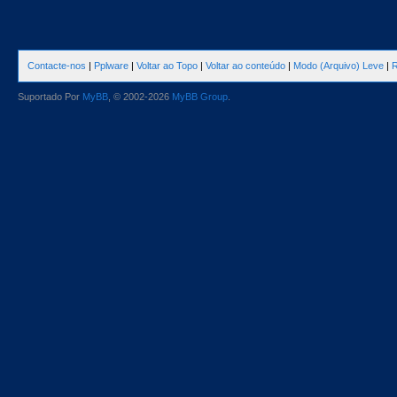
Contacte-nos
|
Pplware
|
Voltar ao Topo
|
Voltar ao conteúdo
|
Modo (Arquivo) Leve
|
R
Suportado Por
MyBB
, © 2002-2026
MyBB Group
.