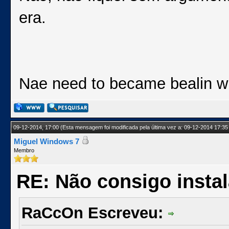
era.
Nae need to became bealin w
09-12-2014, 17:00
(Esta mensagem foi modificada pela última vez a: 09-12-2014 17:35
Miguel Windows 7
Membro
RE: Não consigo insta
RaCcOn Escreveu: