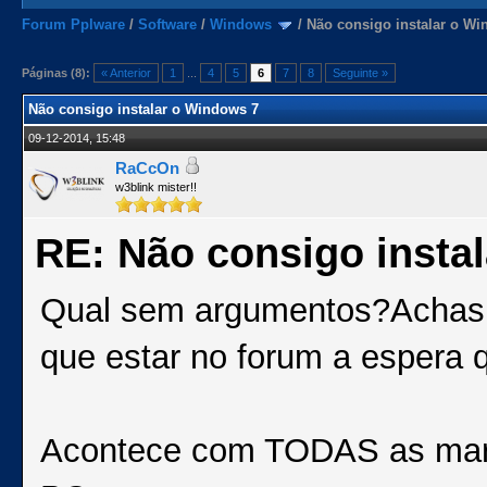
Forum Pplware
/
Software
/
Windows
/
Não consigo instalar o Wi
Páginas (8):
« Anterior
1
...
4
5
6
7
8
Seguinte »
Não consigo instalar o Windows 7
09-12-2014, 15:48
RaCcOn
w3blink mister!!
RE: Não consigo insta
Qual sem argumentos?Achas 
que estar no forum a espera 
Acontece com TODAS as marc