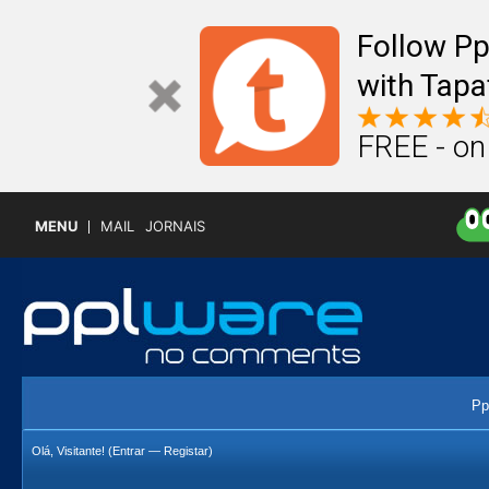
Follow P
with Tapa
FREE - on
MENU
MAIL
JORNAIS
Pp
Olá, Visitante! (
Entrar
—
Registar
)