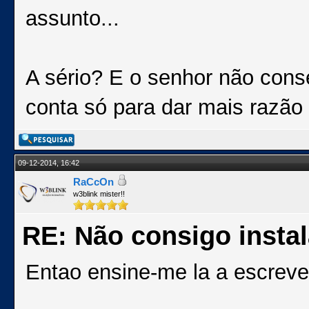
assunto...
A sério? E o senhor não cons
conta só para dar mais razão
09-12-2014, 16:42
RaCcOn
w3blink mister!!
RE: Não consigo insta
Entao ensine-me la a escreve