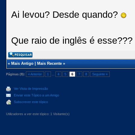
Ai levou? Desde quando?
Que raio de inglês é esse???
«
Mais Antigo
|
Mais Recente
»
Páginas (8):
« Anterior
1
...
4
5
6
7
8
Seguinte »
Ver Vista de Impressão
Enviar este Tópico a um Amigo
Subscrever este tópico
Utilizadores a ver este tópico: 1 Visitante(s)