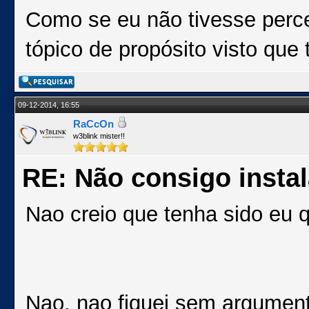
Como se eu não tivesse perc
tópico de propósito visto que
09-12-2014, 16:55
RaCcOn
w3blink mister!!
RE: Não consigo insta
Nao creio que tenha sido eu
Nao, nao fiquei sem argumen