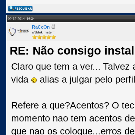
09-12-2014, 16:34
RaCcOn
w3blink mister!!
RE: Não consigo insta
Claro que tem a ver... Talvez
vida
alias a julgar pelo perf
Refere a que?Acentos? O tecl
momento nao tem acentos devi
que nao os coloque...erros de