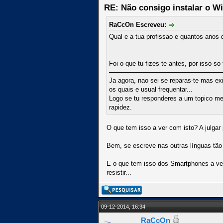
RE: Não consigo instalar o W
RaCcOn Escreveu:
Qual e a tua profissao e quantos anos 
Foi o que tu fizes-te antes, por isso 
Ja agora, nao sei se reparas-te mas e
os quais e usual frequentar...
Logo se tu responderes a um topico meu
rapidez.
O que tem isso a ver com isto? A julgar
Bem, se escreve nas outras línguas tã
E o que tem isso dos Smartphones a ver
resistir...
09-12-2014, 16:34
RaCcOn