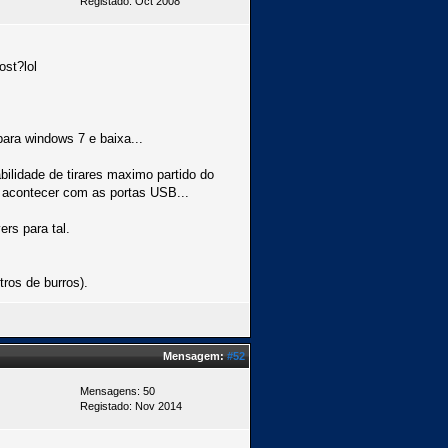
Registado: Oct 2008
st?lol
ara windows 7 e baixa...
bilidade de tirares maximo partido do
a acontecer com as portas USB...
rs para tal.
tros de burros).
Mensagem:
#52
Mensagens: 50
Registado: Nov 2014