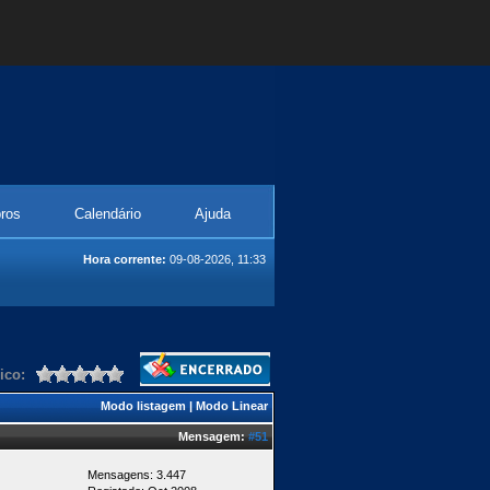
ros
Calendário
Ajuda
Hora corrente:
09-08-2026, 11:33
ico:
Modo listagem
|
Modo Linear
Mensagem:
#51
Mensagens: 3.447