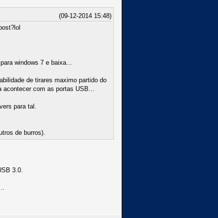
(09-12-2014 15:48)
ost?lol
para windows 7 e baixa...
bilidade de tirares maximo partido do
 a acontecer com as portas USB...
ers para tal.
tros de burros).
USB 3.0.
..