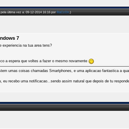
pela última vez a: 09-12-2014 16:16 por
RaCcOn
.)
indows 7
e experiencia na tua area tens?
o fico a espera que voltes a fazer o mesmo novamente
istem umas coisas chamadas Smartphones, e uma aplicacao fantastica a qual
 eu recebo uma notificacao...sendo assim natural que depois de tu responder