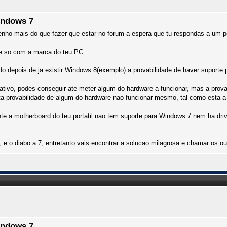
indows 7
ho mais do que fazer que estar no forum a espera que tu respondas a um po
 so com a marca do teu PC...
 depois de ja existir Windows 8(exemplo) a provabilidade de haver suporte p
ativo, podes conseguir ate meter algum do hardware a funcionar, mas a prova
lta provabilidade de algum do hardware nao funcionar mesmo, tal como esta 
e a motherboard do teu portatil nao tem suporte para Windows 7 nem ha drive
 e o diabo a 7, entretanto vais encontrar a solucao milagrosa e chamar os ou
indows 7