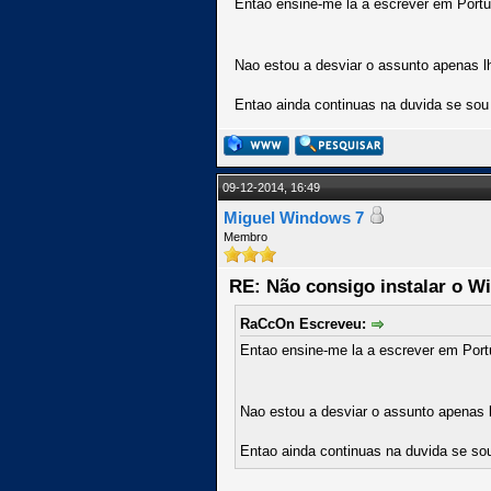
Entao ensine-me la a escrever em Port
Nao estou a desviar o assunto apenas lh
Entao ainda continuas na duvida se sou
09-12-2014, 16:49
Miguel Windows 7
Membro
RE: Não consigo instalar o W
RaCcOn Escreveu:
Entao ensine-me la a escrever em Port
Nao estou a desviar o assunto apenas l
Entao ainda continuas na duvida se so