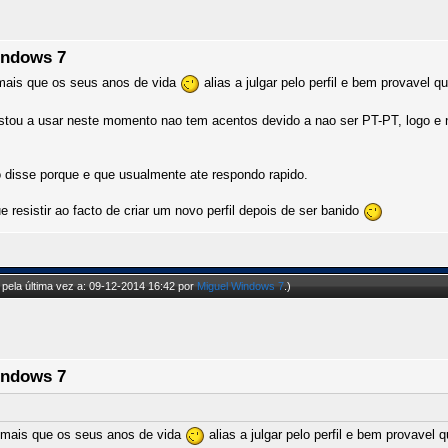
indows 7
 mais que os seus anos de vida
alias a julgar pelo perfil e bem provavel q
tou a usar neste momento nao tem acentos devido a nao ser PT-PT, logo e na
o disse porque e que usualmente ate respondo rapido.
esistir ao facto de criar um novo perfil depois de ser banido
pela última vez a: 09-12-2014 16:42 por
Miguel Windows 7
.)
indows 7
a mais que os seus anos de vida
alias a julgar pelo perfil e bem provavel 