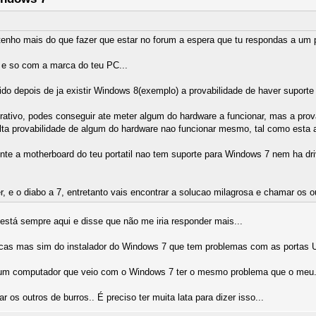
nho mais do que fazer que estar no forum a espera que tu respondas a um p
 so com a marca do teu PC...
 depois de ja existir Windows 8(exemplo) a provabilidade de haver suporte 
rativo, podes conseguir ate meter algum do hardware a funcionar, mas a prova
alta provabilidade de algum do hardware nao funcionar mesmo, tal como esta
te a motherboard do teu portatil nao tem suporte para Windows 7 nem ha driv
, e o diabo a 7, entretanto vais encontrar a solucao milagrosa e chamar os ou
 está sempre aqui e disse que não me iria responder mais...
arcas mas sim do instalador do Windows 7 que tem problemas com as portas 
um computador que veio com o Windows 7 ter o mesmo problema que o meu.
os outros de burros.. É preciso ter muita lata para dizer isso...