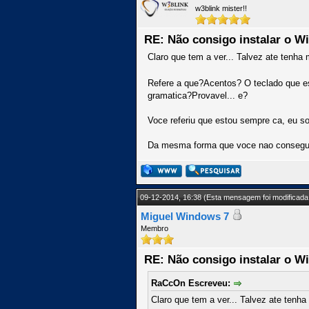
w3blink mister!!
RE: Não consigo instalar o W
Claro que tem a ver... Talvez ate tenha
Refere a que?Acentos? O teclado que es
gramatica?Provavel... e?
Voce referiu que estou sempre ca, eu s
Da mesma forma que voce nao consegue r
09-12-2014, 16:38
(Esta mensagem foi modificada 
Miguel Windows 7
Membro
RE: Não consigo instalar o W
RaCcOn Escreveu:
Claro que tem a ver... Talvez ate tenh