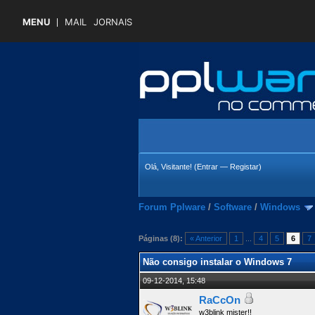
MENU
MAIL
JORNAIS
Olá, Visitante! (
Entrar
—
Registar
)
Forum Pplware
/
Software
/
Windows
Páginas (8):
« Anterior
1
...
4
5
6
7
 Média
Não consigo instalar o Windows 7
09-12-2014, 15:48
RaCcOn
w3blink mister!!