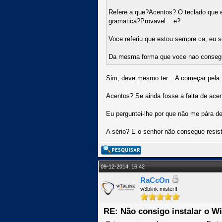
Refere a que?Acentos? O teclado que e
gramatica?Provavel... e?
Voce referiu que estou sempre ca, eu s
Da mesma forma que voce nao consegue 
Sim, deve mesmo ter... A começar pela
Acentos? Se ainda fosse a falta de acen
Eu perguntei-lhe por que não me pára d
A sério? E o senhor não consegue resis
09-12-2014, 16:42
RaCcOn
w3blink mister!!
RE: Não consigo instalar o W