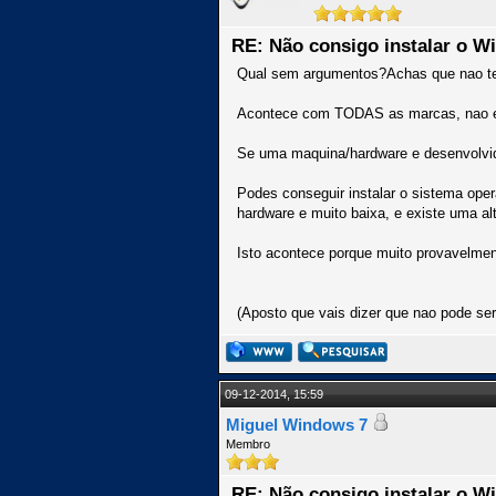
RE: Não consigo instalar o W
Qual sem argumentos?Achas que nao ten
Acontece com TODAS as marcas, nao e
Se uma maquina/hardware e desenvolvido
Podes conseguir instalar o sistema oper
hardware e muito baixa, e existe uma a
Isto acontece porque muito provavelment
(Aposto que vais dizer que nao pode ser,
09-12-2014, 15:59
Miguel Windows 7
Membro
RE: Não consigo instalar o W