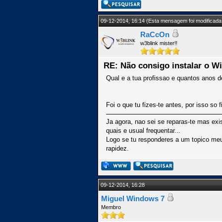
09-12-2014, 16:14
(Esta mensagem foi modificada 
RaCcOn
w3blink mister!!
RE: Não consigo instalar o W
Qual e a tua profissao e quantos anos d
Foi o que tu fizes-te antes, por isso s
Ja agora, nao sei se reparas-te mas ex
quais e usual frequentar...
Logo se tu responderes a um topico meu,
rapidez.
09-12-2014, 16:28
Miguel Windows 7
Membro