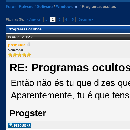
Forum Pplware
/
Software
/
Windows
/
Programas ocultos
Páginas (5):
« Anterior
1
2
3
4
5
Seguinte »
Programas ocultos
19-06-2012, 16:58
progster
Moderador
RE: Programas oculto
Então não és tu que dizes q
Aparentemente, tu é que tens
Progster