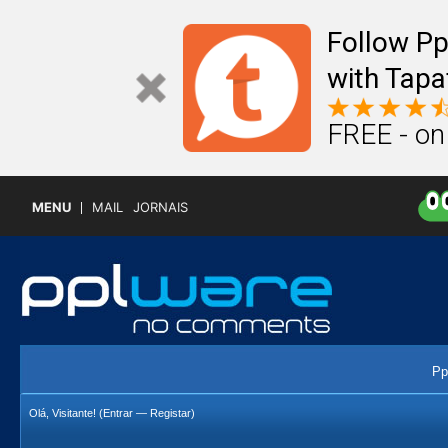
Follow P
with Tapa
FREE - on
MENU
MAIL
JORNAIS
Pp
Olá, Visitante! (
Entrar
—
Registar
)