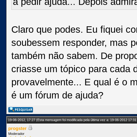
a pedir ajuda... Depois admi
Claro que podes. Eu fiquei 
soubessem responder, mas pel
também não sabem. De propor
criasse um tópico para cada 
provavelmente... E qual é o 
é um fórum de ajuda?
19-06-2012, 17:27
(Esta mensagem foi modificada pela última vez a: 19-06-2012 17:31
progster
Moderador