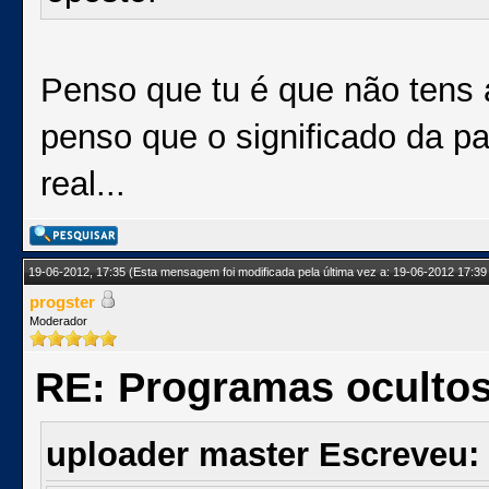
Penso que tu é que não tens 
penso que o significado da pa
real...
19-06-2012, 17:35
(Esta mensagem foi modificada pela última vez a: 19-06-2012 17:39
progster
Moderador
RE: Programas oculto
uploader master Escreveu: