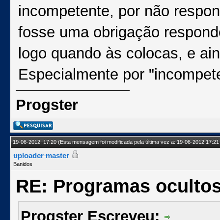
incompetente, por não respo
fosse uma obrigação respon
logo quando às colocas, e ai
Especialmente por "incompet
Progster
19-06-2012, 17:20
(Esta mensagem foi modificada pela última vez a: 19-06-2012 17:21
uploader master
Banidos
RE: Programas oculto
Progster Escreveu: