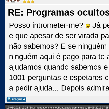
RE: Programas oculto
Posso intrometer-me?
Já pe
e que apesar de ser virada pa
não sabemos? E se ninguém s
ninguém aqui é pago para te 
ajudamos quando sabemos e 
1001 perguntas e espetares c
a pedir ajuda... Depois admi
19-06-2012, 17:25
(Esta mensagem foi modificada pela última vez a: 19-06-2012 17:25