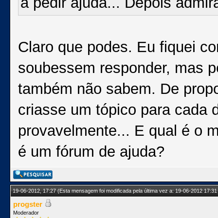
a pedir ajuda... Depois admi
Claro que podes. Eu fiquei 
soubessem responder, mas pel
também não sabem. De propor
criasse um tópico para cada 
provavelmente... E qual é o 
é um fórum de ajuda?
19-06-2012, 17:27
(Esta mensagem foi modificada pela última vez a: 19-06-2012 17:31
progster
Moderador