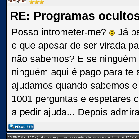
RE: Programas oculto
Posso intrometer-me?
Já pe
e que apesar de ser virada pa
não sabemos? E se ninguém s
ninguém aqui é pago para te 
ajudamos quando sabemos e 
1001 perguntas e espetares c
a pedir ajuda... Depois admi
19-06-2012, 17:25
(Esta mensagem foi modificada pela última vez a: 19-06-2012 17:25