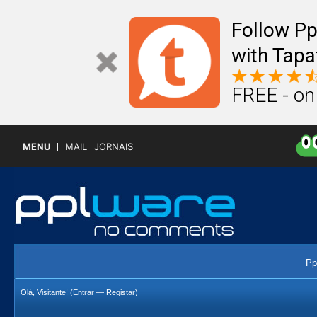
Follow P
with Tapa
FREE - on
MENU
MAIL
JORNAIS
Pp
Olá, Visitante! (
Entrar
—
Registar
)