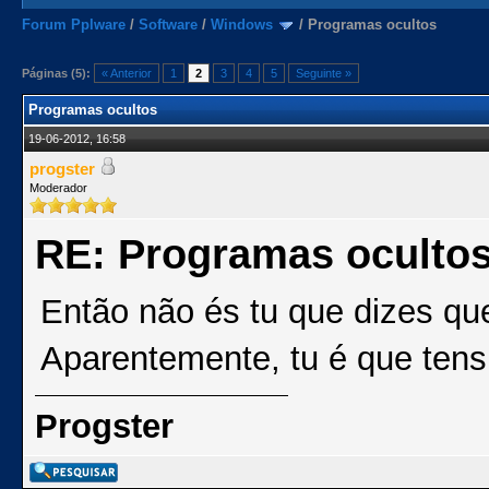
Forum Pplware
/
Software
/
Windows
/
Programas ocultos
Páginas (5):
« Anterior
1
2
3
4
5
Seguinte »
Programas ocultos
19-06-2012, 16:58
progster
Moderador
RE: Programas oculto
Então não és tu que dizes q
Aparentemente, tu é que tens
Progster