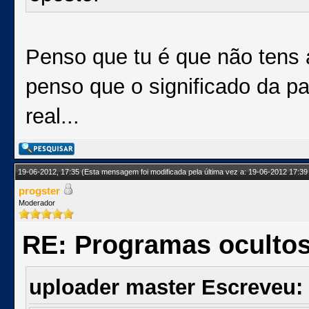
Penso que tu é que não tens 
penso que o significado da pa
real...
19-06-2012, 17:35
(Esta mensagem foi modificada pela última vez a: 19-06-2012 17:39
progster
Moderador
RE: Programas oculto
uploader master Escreveu: