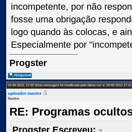
incompetente, por não respo
fosse uma obrigação respon
logo quando às colocas, e ai
Especialmente por "incompet
Progster
19-06-2012, 17:20
(Esta mensagem foi modificada pela última vez a: 19-06-2012 17:21
uploader master
Banidos
RE: Programas oculto
Progster Escreveu: