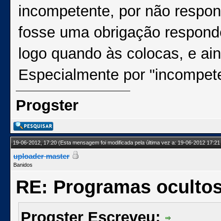
incompetente, por não respo
fosse uma obrigação respon
logo quando às colocas, e ai
Especialmente por "incompet
Progster
19-06-2012, 17:20
(Esta mensagem foi modificada pela última vez a: 19-06-2012 17:21
uploader master
Banidos
RE: Programas oculto
Progster Escreveu: