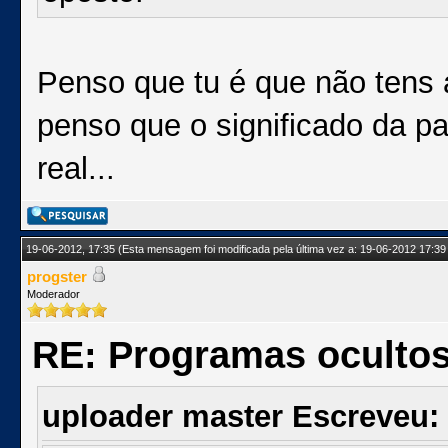
Penso que tu é que não tens 
penso que o significado da pa
real...
19-06-2012, 17:35
(Esta mensagem foi modificada pela última vez a: 19-06-2012 17:39
progster
Moderador
RE: Programas oculto
uploader master Escreveu: