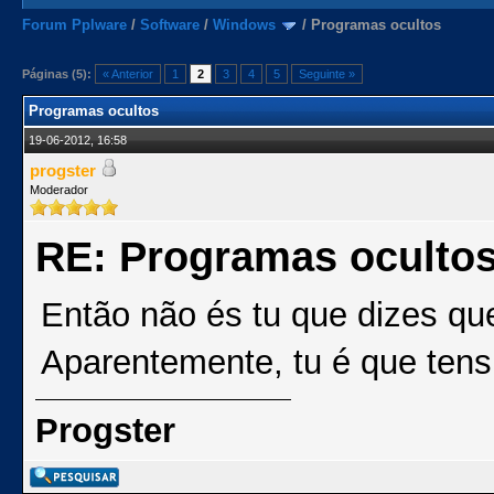
Forum Pplware
/
Software
/
Windows
/
Programas ocultos
Páginas (5):
« Anterior
1
2
3
4
5
Seguinte »
Programas ocultos
19-06-2012, 16:58
progster
Moderador
RE: Programas oculto
Então não és tu que dizes q
Aparentemente, tu é que tens
Progster