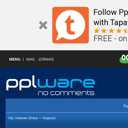
Follow P
with Tapa
FREE - on
MENU
MAIL
JORNAIS
Pp
Olá, Visitante! (
Entrar
—
Registar
)