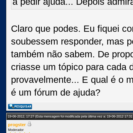
a pedir ajuda... Depois admi
Claro que podes. Eu fiquei 
soubessem responder, mas pel
também não sabem. De propor
criasse um tópico para cada 
provavelmente... E qual é o 
é um fórum de ajuda?
19-06-2012, 17:27
(Esta mensagem foi modificada pela última vez a: 19-06-2012 17:31
progster
Moderador