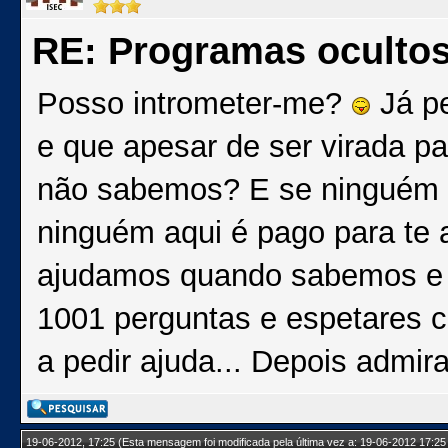
RE: Programas oculto
Posso intrometer-me?
Já pe
e que apesar de ser virada pa
não sabemos? E se ninguém s
ninguém aqui é pago para te 
ajudamos quando sabemos e 
1001 perguntas e espetares c
a pedir ajuda... Depois admi
19-06-2012, 17:25
(Esta mensagem foi modificada pela última vez a: 19-06-2012 17:25