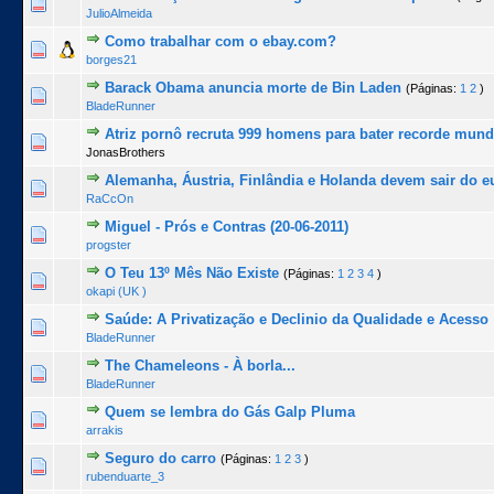
0 Voto(s) - 0 de 5 na totalidade
1
2
3
4
5
JulioAlmeida
Como trabalhar com o ebay.com?
0 Voto(s) - 0 de 5 na totalidade
1
2
3
4
5
borges21
Barack Obama anuncia morte de Bin Laden
(Páginas:
1
2
)
0 Voto(s) - 0 de 5 na totalidade
1
2
3
4
5
BladeRunner
Atriz pornô recruta 999 homens para bater recorde mund
0 Voto(s) - 0 de 5 na totalidade
1
2
3
4
5
JonasBrothers
Alemanha, Áustria, Finlândia e Holanda devem sair do e
0 Voto(s) - 0 de 5 na totalidade
1
2
3
4
5
RaCcOn
Miguel - Prós e Contras (20-06-2011)
0 Voto(s) - 0 de 5 na totalidade
1
2
3
4
5
progster
O Teu 13º Mês Não Existe
(Páginas:
1
2
3
4
)
0 Voto(s) - 0 de 5 na totalidade
1
2
3
4
5
okapi (UK )
Saúde: A Privatização e Declinio da Qualidade e Acesso
0 Voto(s) - 0 de 5 na totalidade
1
2
3
4
5
BladeRunner
The Chameleons - À borla...
0 Voto(s) - 0 de 5 na totalidade
1
2
3
4
5
BladeRunner
Quem se lembra do Gás Galp Pluma
0 Voto(s) - 0 de 5 na totalidade
1
2
3
4
5
arrakis
Seguro do carro
(Páginas:
1
2
3
)
0 Voto(s) - 0 de 5 na totalidade
1
2
3
4
5
rubenduarte_3