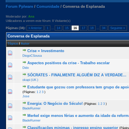
Forum Pplware
/
Comunidade
/
Conversa de Esplanada
Moderador por:
Ana
Utilizadores a verem este fórum: 8 Visitante(s)
Páginas (34):
« Anterior
1
...
14
15
16
17
18
...
34
Seguinte »
Conversa de Esplanada
Tópico
/
Autor
Crise = Investimento
0 Voto(s) - 0 de 5 na totalidade
1
2
3
4
5
DiogoCSousa
Aspectos positivos da crise - Trabalho escolar
0 Voto(s) - 0 de 5 na totalidade
1
2
3
4
5
Dido
SÓCRATES - FINALMENTE ALGUÉM DIZ A VERDADE...
0 Voto(s) - 0 de 5 na totalidade
1
2
3
4
5
okapi (UK )
Estudante que gozou com professora tem grupo de apoi
0 Voto(s) - 0 de 5 na totalidade
1
2
3
4
5
(Páginas:
1
2
3
)
Jose
Energia: O Negócio do Século!
(Páginas:
1
2
3
)
0 Voto(s) - 0 de 5 na totalidade
1
2
3
4
5
BladeRunner
Merkel exige menos férias e aumento da idade da reform
0 Voto(s) - 0 de 5 na totalidade
1
2
3
4
5
BladeRunner
Classificações minimas - ingresso ensino superior
(Págin