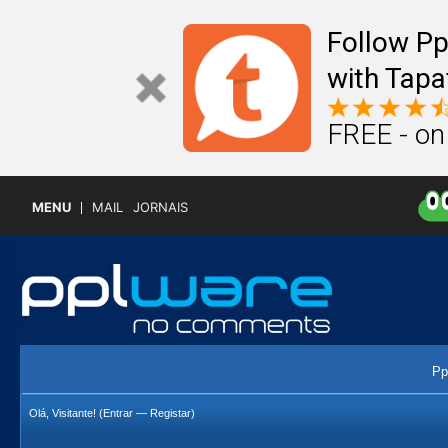
Follow P
with Tapa
FREE - on
MENU
MAIL
JORNAIS
Pp
Olá, Visitante! (
Entrar
—
Registar
)