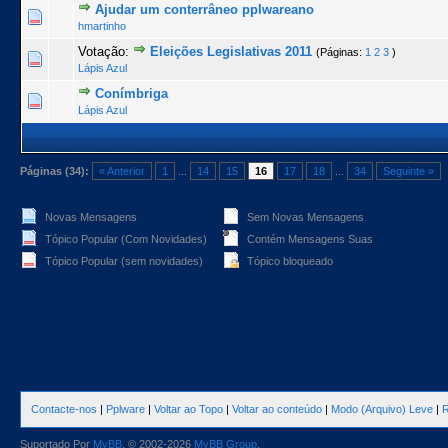
Ajudar um conterrâneo pplwareano
1 Voto(s) - 5 de 5 na totalidade
1
2
3
4
5
hmartinho
Votação:
Eleições Legislativas 2011
(Páginas:
1
2
3
)
2 Voto(s) - 5 de 5 na totalidade
1
2
3
4
5
Lápis Azul
Conímbriga
1 Voto(s) - 5 de 5 na totalidade
1
2
3
4
5
Lápis Azul
Páginas (34):
« Anterior
1
...
14
15
16
17
18
...
34
Seguinte »
Novas Mensagens
Sem Novas Mensagens
Tópico Popular (Com Novidades)
Contém Mensagens Suas
Tópico Popular (sem novidades)
Tópico bloqueado
Contacte-nos
|
Pplware
|
Voltar ao Topo
|
Voltar ao conteúdo
|
Modo (Arquivo) Leve
|
R
Suportado Por
MyBB
, © 2002-2026
MyBB Group
.