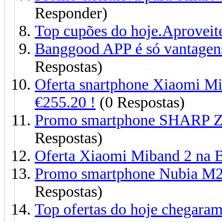
Responder)
Top cupões do hoje.Aprovei
Banggood APP é só vantagens!
Respostas)
Oferta snartphone Xiaomi Mi
€255.20 !
(0 Respostas)
Promo smartphone SHARP Z2
Respostas)
Oferta Xiaomi Miband 2 na 
Promo smartphone Nubia M2
Respostas)
Top ofertas do hoje chegara