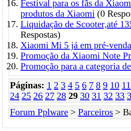
Festival para os fãs da Xia
produtos da Xiaomi
(0 Respo
Liquidação de Scooter,até 1
Respostas)
Xiaomi Mi 5 já em pré-vend
Promoção da Xiaomi Note P
Promoção para a categoria de
Páginas:
1
2
3
4
5
6
7
8
9
10
11
24
25
26
27
28
29
30
31
32
33
Forum Pplware
>
Parceiros
> B