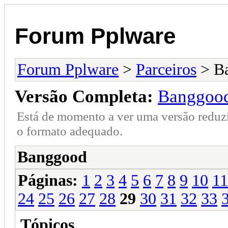
Forum Pplware
Forum Pplware
>
Parceiros
> B
Versão Completa:
Banggoo
Está de momento a ver uma versão reduz
o formato adequado.
Banggood
Páginas:
1
2
3
4
5
6
7
8
9
10
11
24
25
26
27
28
29
30
31
32
33
Tópicos