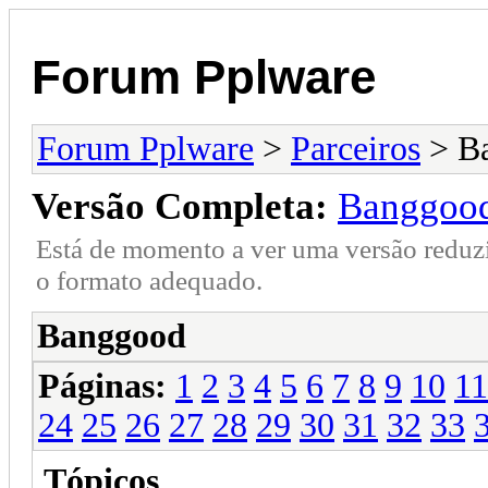
Forum Pplware
Forum Pplware
>
Parceiros
> B
Versão Completa:
Banggoo
Está de momento a ver uma versão reduz
o formato adequado.
Banggood
Páginas:
1
2
3
4
5
6
7
8
9
10
11
24
25
26
27
28
29
30
31
32
33
Tópicos