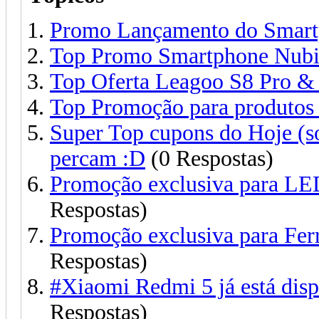
Promo Lançamento do Smar
Top Promo Smartphone Nub
Top Oferta Leagoo S8 Pro &
Top Promoção para produtos
Super Top cupons do Hoje (s
percam :D
(0 Respostas)
Promoção exclusiva para L
Respostas)
Promoção exclusiva para Fe
Respostas)
#Xiaomi Redmi 5 já está dis
Respostas)