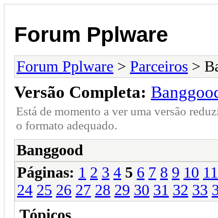
Forum Pplware
Forum Pplware
>
Parceiros
> B
Versão Completa:
Banggoo
Está de momento a ver uma versão reduz
o formato adequado.
Banggood
Páginas:
1
2
3
4
5
6
7
8
9
10
11
24
25
26
27
28
29
30
31
32
33
Tópicos