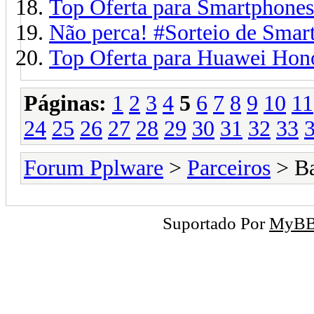
Top Oferta para Smartphone
Não perca! #Sorteio de Sma
Top Oferta para Huawei Hon
Páginas:
1
2
3
4
5
6
7
8
9
10
11
24
25
26
27
28
29
30
31
32
33
Forum Pplware
>
Parceiros
> B
Suportado Por
MyB